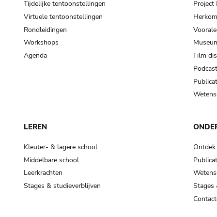
Tijdelijke tentoonstellingen
Projec
Virtuele tentoonstellingen
Herkoms
Rondleidingen
Voorale
Workshops
Museum
Agenda
Film di
Podcas
Publicat
Wetensc
LEREN
ONDE
Kleuter- & lagere school
Ontdek
Middelbare school
Publicat
Leerkrachten
Wetensc
Stages & studieverblijven
Stages 
Contact