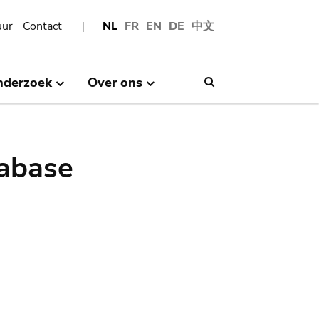
uur
Contact
NL
FR
EN
DE
中文
nderzoek
Over ons
Search
abase