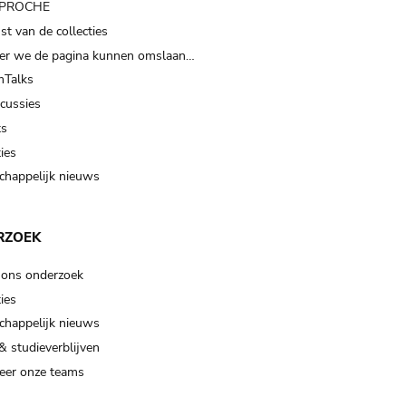
t PROCHE
t van de collecties
er we de pagina kunnen omslaan…
Talks
scussies
ts
ies
happelijk nieuws
RZOEK
 ons onderzoek
ies
happelijk nieuws
& studieverblijven
eer onze teams