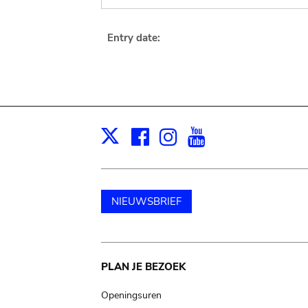
Entry date:
Facebook
Instagram
Youtube
Print
X
NIEUWSBRIEF
Main
PLAN JE BEZOEK
navigation
Openingsuren