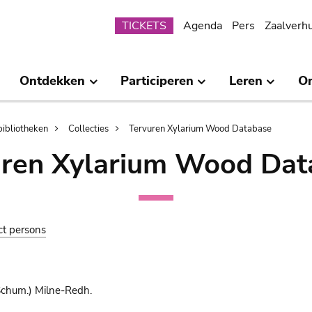
Submenu
TICKETS
Agenda
Pers
Zaalverh
Ontdekken
Participeren
Leren
O
bibliotheken
Collecties
Tervuren Xylarium Wood Database
uren Xylarium Wood Dat
ct persons
Schum.) Milne-Redh.