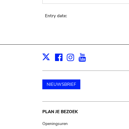
Entry date:
Facebook
Instagram
Youtube
Print
X
NIEUWSBRIEF
Main
PLAN JE BEZOEK
navigation
Openingsuren