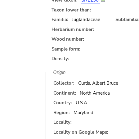
View taxon:
SN2230
Taxon lower than:
Familia:
Juglandaceae
Subfamilia
Herbarium number:
Wood number:
Sample form:
Density:
Origin
Collector:
Curtis, Albert Bruce
Continent:
North America
Country:
U.S.A.
Region:
Maryland
Locality:
Locality on Google Maps: