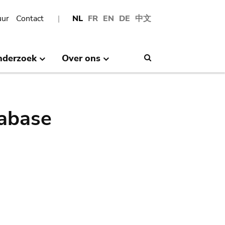
uur
Contact
NL
FR
EN
DE
中文
nderzoek
Over ons
Search
abase