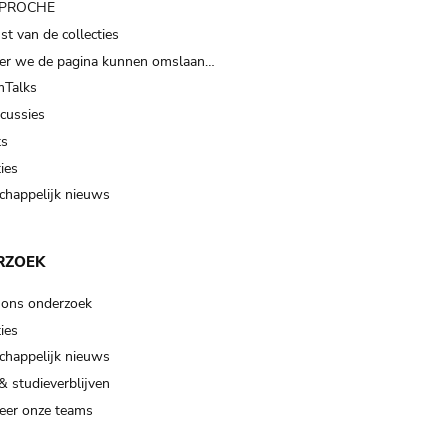
t PROCHE
t van de collecties
er we de pagina kunnen omslaan…
Talks
scussies
ts
ies
happelijk nieuws
RZOEK
 ons onderzoek
ies
happelijk nieuws
& studieverblijven
eer onze teams