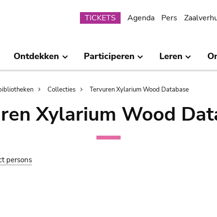
Submenu
TICKETS
Agenda
Pers
Zaalverh
Ontdekken
Participeren
Leren
O
bibliotheken
Collecties
Tervuren Xylarium Wood Database
uren Xylarium Wood Dat
ct persons