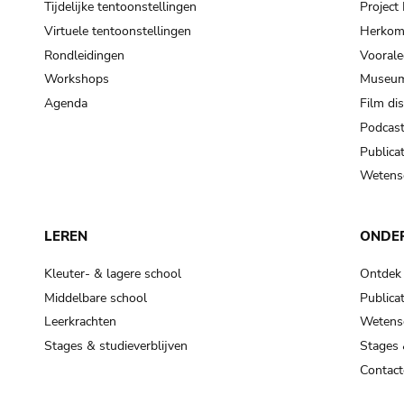
Tijdelijke tentoonstellingen
Projec
Virtuele tentoonstellingen
Herkoms
Rondleidingen
Voorale
Workshops
Museum
Agenda
Film di
Podcas
Publicat
Wetensc
LEREN
ONDE
Kleuter- & lagere school
Ontdek
Middelbare school
Publicat
Leerkrachten
Wetensc
Stages & studieverblijven
Stages 
Contact