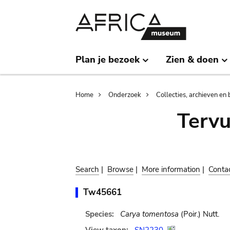
Skip
Skip
to
to
main
search
content
Plan je bezoek
Zien & doen
Breadcrumb
Home
Onderzoek
Collecties, archieven en 
Terv
Search
|
Browse
|
More information
|
Conta
Tw45661
Species:
Carya tomentosa
(Poir.) Nutt.