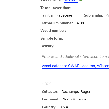
View taxon:
SN7442
Taxon lower than:
Familia:
Fabaceae
Subfamilia:
Pa
Herbarium number:
4188
Wood number:
Sample form:
Density:
Pictures and additional information from e
wood database CWAR, Madison, Wiscons
Origin
Collector:
Dechamps, Roger
Continent:
North America
Country:
U.S.A.