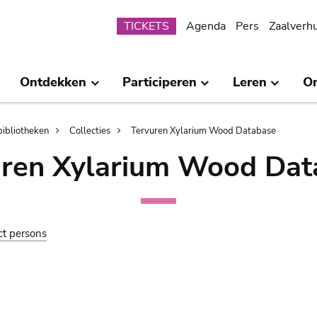
Submenu
TICKETS
Agenda
Pers
Zaalverh
Ontdekken
Participeren
Leren
O
bibliotheken
Collecties
Tervuren Xylarium Wood Database
uren Xylarium Wood Dat
ct persons