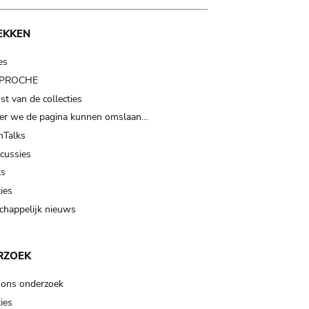
EKKEN
es
t PROCHE
t van de collecties
er we de pagina kunnen omslaan…
Talks
scussies
ts
ies
happelijk nieuws
RZOEK
 ons onderzoek
ies