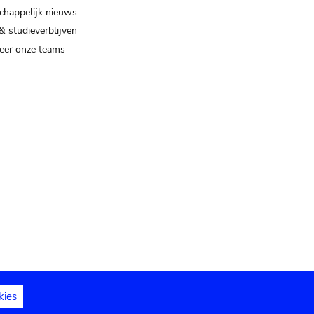
happelijk nieuws
& studieverblijven
eer onze teams
kies