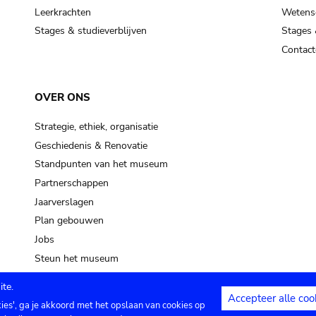
Leerkrachten
Wetensc
Stages & studieverblijven
Stages 
Contact
OVER ONS
Strategie, ethiek, organisatie
Geschiedenis & Renovatie
Standpunten van het museum
Partnerschappen
Jaarverslagen
Plan gebouwen
Jobs
Steun het museum
te.
Accepteer alle coo
kies', ga je akkoord met het opslaan van cookies op