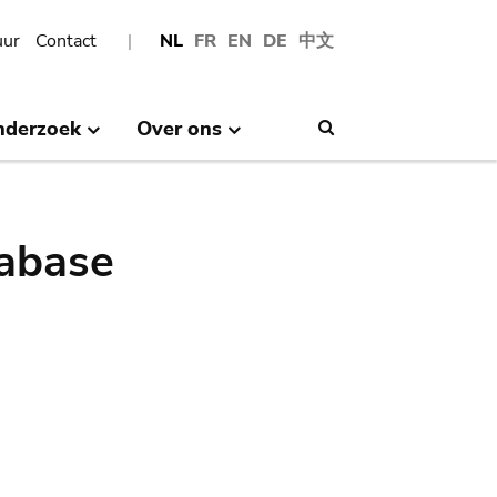
uur
Contact
NL
FR
EN
DE
中文
nderzoek
Over ons
Search
abase