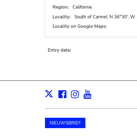
Region:
California
Locality:
South of Carmel, N 36°30', W 1
Locality on Google Maps:
Entry date:
Facebook
Instagram
Youtube
Print
X
NIEUWSBRIEF