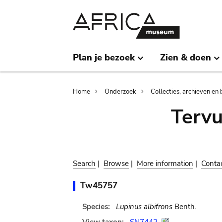
Skip
Skip
to
to
main
search
content
Plan je bezoek
Zien & doen
Breadcrumb
Home
Onderzoek
Collecties, archieven en 
Terv
Search
|
Browse
|
More information
|
Conta
Tw45757
Species:
Lupinus albifrons
Benth.