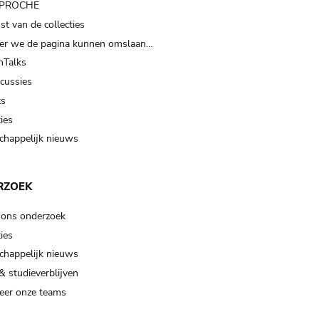
t PROCHE
t van de collecties
er we de pagina kunnen omslaan…
Talks
scussies
ts
ies
happelijk nieuws
RZOEK
 ons onderzoek
ies
happelijk nieuws
& studieverblijven
eer onze teams