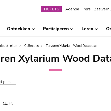
Submenu
TICKETS
Agenda
Pers
Zaalverh
Ontdekken
Participeren
Leren
O
bibliotheken
Collecties
Tervuren Xylarium Wood Database
uren Xylarium Wood Dat
ct persons
R.E. Fr.