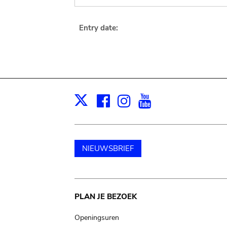
Entry date:
Facebook
Instagram
Youtube
Print
X
NIEUWSBRIEF
Main
PLAN JE BEZOEK
navigation
Openingsuren