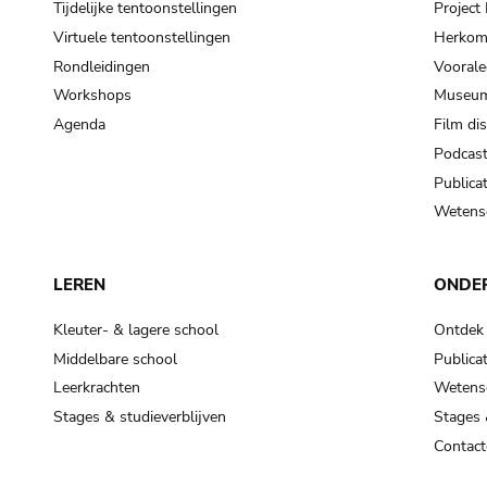
Tijdelijke tentoonstellingen
Projec
Virtuele tentoonstellingen
Herkoms
Rondleidingen
Voorale
Workshops
Museum
Agenda
Film di
Podcas
Publicat
Wetensc
LEREN
ONDE
Kleuter- & lagere school
Ontdek
Middelbare school
Publicat
Leerkrachten
Wetensc
Stages & studieverblijven
Stages 
Contact