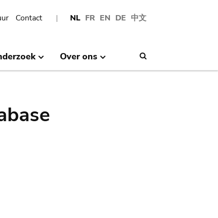
uur
Contact
NL
FR
EN
DE
中文
nderzoek
Over ons
Search
abase