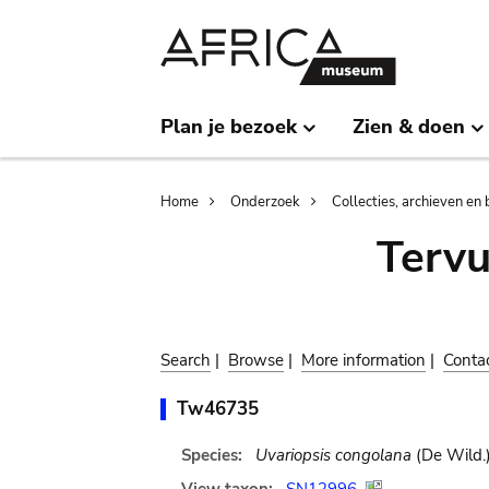
Skip
Skip
to
to
main
search
content
Plan je bezoek
Zien & doen
Breadcrumb
Home
Onderzoek
Collecties, archieven en 
Terv
Search
|
Browse
|
More information
|
Conta
Tw46735
Species:
Uvariopsis congolana
(De Wild.) 