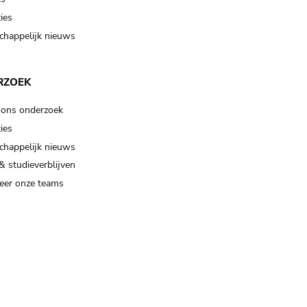
ies
happelijk nieuws
RZOEK
 ons onderzoek
ies
happelijk nieuws
& studieverblijven
eer onze teams