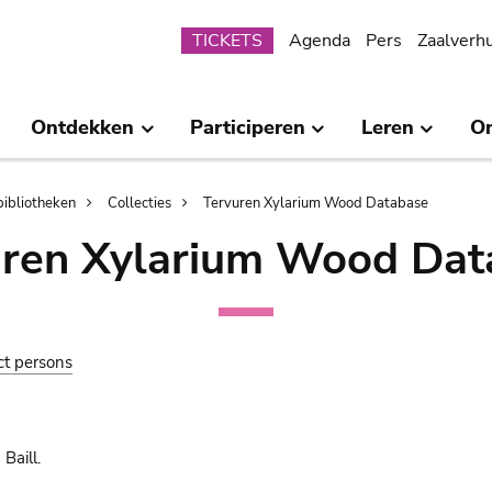
Submenu
TICKETS
Agenda
Pers
Zaalverh
Ontdekken
Participeren
Leren
O
bibliotheken
Collecties
Tervuren Xylarium Wood Database
uren Xylarium Wood Dat
ct persons
 Baill.