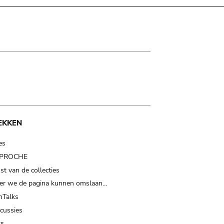
EKKEN
es
t PROCHE
t van de collecties
er we de pagina kunnen omslaan…
Talks
scussies
ts