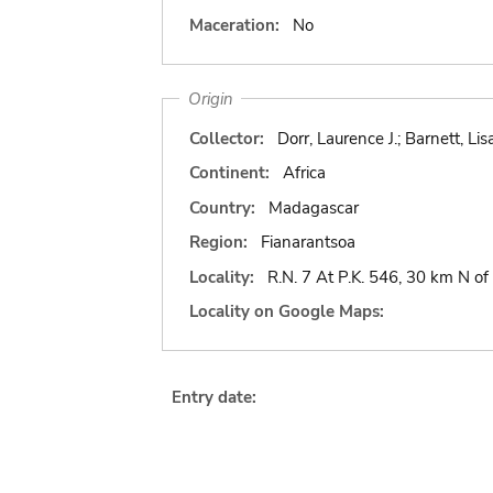
Maceration:
No
Origin
Collector:
Dorr, Laurence J.; Barnett, L
Continent:
Africa
Country:
Madagascar
Region:
Fianarantsoa
Locality:
R.N. 7 At P.K. 546, 30 km N o
Locality on Google Maps:
Entry date: