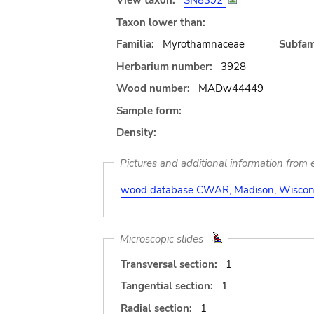
View taxon:
SN8392
Taxon lower than:
Familia:
Myrothamnaceae
Subfami
Herbarium number:
3928
Wood number:
MADw44449
Sample form:
Density:
Pictures and additional information from e
wood database CWAR, Madison, Wiscons
Microscopic slides
Transversal section:
1
Tangential section:
1
Radial section:
1