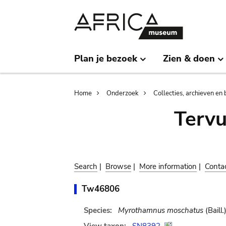
Skip
Skip
to
to
main
search
content
Plan je bezoek
Zien & doen
Breadcrumb
Home
Onderzoek
Collecties, archieven en 
Terv
Search
|
Browse
|
More information
|
Conta
Tw46806
Species:
Myrothamnus moschatus
(Baill.)