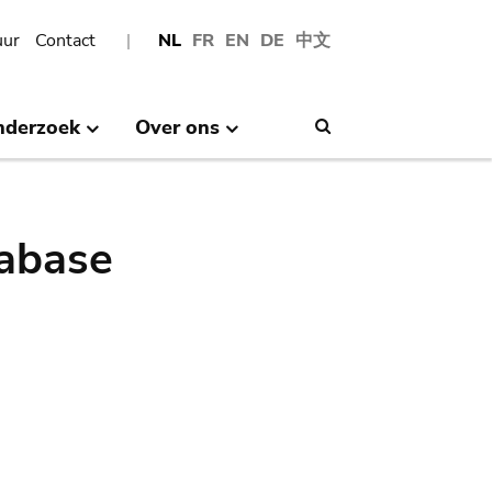
uur
Contact
NL
FR
EN
DE
中文
nderzoek
Over ons
Search
abase