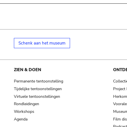
Schenk aan het museum
ZIEN & DOEN
ONTD
Permanente tentoonstelling
Collecti
Tijdelijke tentoonstellingen
Projec
Virtuele tentoonstellingen
Herkoms
Rondleidingen
Voorale
Workshops
Museum
Agenda
Film di
Podcas