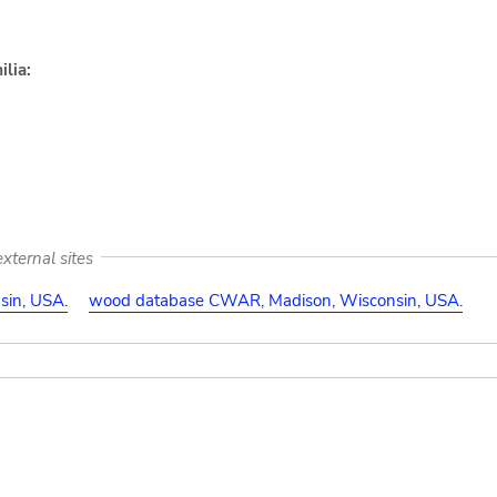
lia:
xternal sites
in, USA.
wood database CWAR, Madison, Wisconsin, USA.