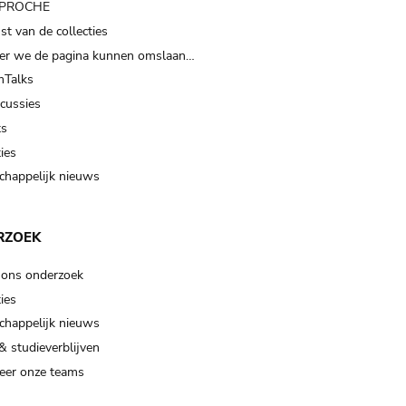
t PROCHE
t van de collecties
er we de pagina kunnen omslaan…
Talks
scussies
ts
ies
happelijk nieuws
RZOEK
 ons onderzoek
ies
happelijk nieuws
& studieverblijven
eer onze teams