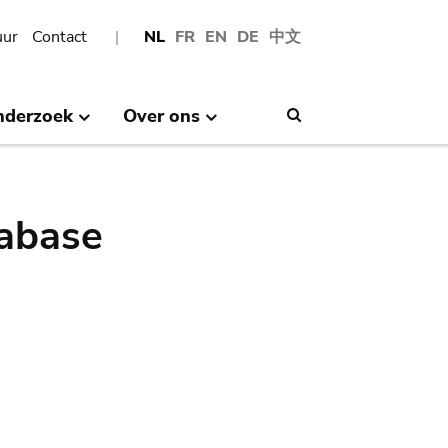
uur
Contact
NL
FR
EN
DE
中文
nderzoek
Over ons
Search
abase