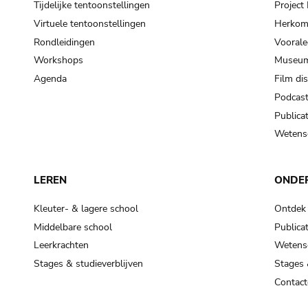
Tijdelijke tentoonstellingen
Projec
Virtuele tentoonstellingen
Herkoms
Rondleidingen
Voorale
Workshops
Museum
Agenda
Film di
Podcas
Publicat
Wetensc
LEREN
ONDE
Kleuter- & lagere school
Ontdek
Middelbare school
Publicat
Leerkrachten
Wetensc
Stages & studieverblijven
Stages 
Contact