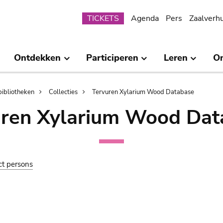
Submenu
TICKETS
Agenda
Pers
Zaalverh
Ontdekken
Participeren
Leren
O
bibliotheken
Collecties
Tervuren Xylarium Wood Database
uren Xylarium Wood Dat
ct persons