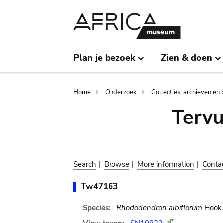
Skip
Skip
to
to
main
search
content
Plan je bezoek
Zien & doen
Breadcrumb
Home
Onderzoek
Collecties, archieven en 
Terv
Search
|
Browse
|
More information
|
Conta
Tw47163
Species:
Rhododendron albiflorum
Hook.