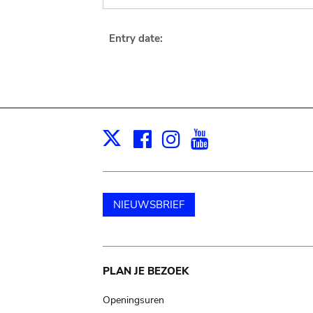
Entry date:
Facebook
Instagram
Youtube
Print
X
NIEUWSBRIEF
Main
PLAN JE BEZOEK
navigation
Openingsuren