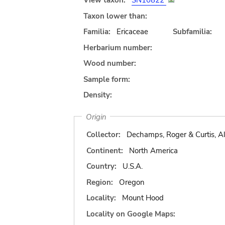
View taxon:
SN10822
Taxon lower than:
Familia:
Ericaceae
Subfamilia:
Herbarium number:
Wood number:
Sample form:
Density:
Origin
Collector:
Dechamps, Roger & Curtis, Al
Continent:
North America
Country:
U.S.A.
Region:
Oregon
Locality:
Mount Hood
Locality on Google Maps: