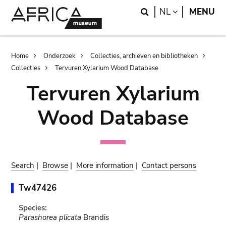
Skip
Skip
Search
LANGUAGE
NL
MENU
to
to
main
search
content
Breadcrumb
Home
Onderzoek
Collecties, archieven en bibliotheken
Collecties
Tervuren Xylarium Wood Database
Tervuren Xylarium
Wood Database
Search
|
Browse
|
More information
|
Contact persons
Tw47426
Species:
Parashorea plicata
Brandis