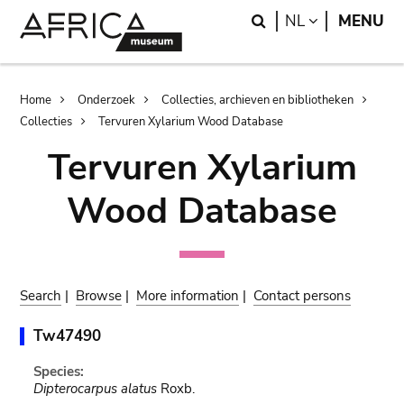
Skip
Skip
Search
LANGUAGE
NL
MENU
to
to
main
search
content
Breadcrumb
Home
Onderzoek
Collecties, archieven en bibliotheken
Collecties
Tervuren Xylarium Wood Database
Tervuren Xylarium
Wood Database
Search
|
Browse
|
More information
|
Contact persons
Tw47490
Species:
Dipterocarpus alatus
Roxb.