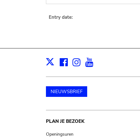
Entry date:
Facebook
Instagram
Youtube
Print
X
NIEUWSBRIEF
Main
PLAN JE BEZOEK
navigation
Openingsuren