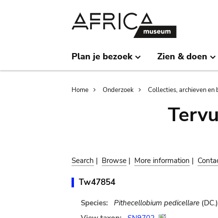
Skip
Skip
to
to
main
search
content
Plan je bezoek
Zien & doen
Breadcrumb
Home
Onderzoek
Collecties, archieven en 
Terv
Search
|
Browse
|
More information
|
Conta
Tw47854
Species:
Pithecellobium pedicellare
(DC.)