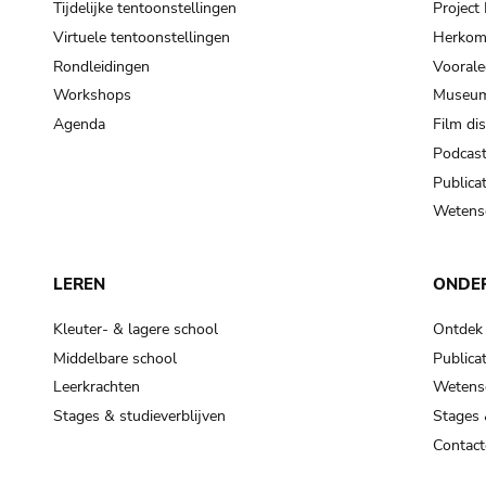
Tijdelijke tentoonstellingen
Projec
Virtuele tentoonstellingen
Herkoms
Rondleidingen
Voorale
Workshops
Museum
Agenda
Film di
Podcas
Publicat
Wetensc
LEREN
ONDE
Kleuter- & lagere school
Ontdek
Middelbare school
Publicat
Leerkrachten
Wetensc
Stages & studieverblijven
Stages 
Contact