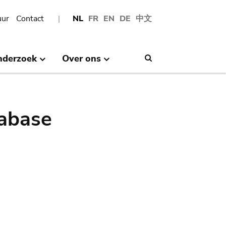
uur
Contact
NL
FR
EN
DE
中文
nderzoek
Over ons
Search
abase