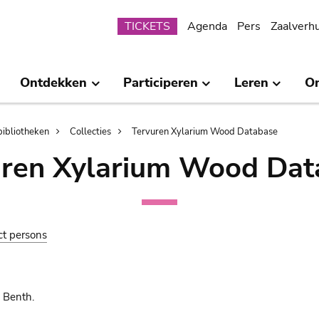
Submenu
TICKETS
Agenda
Pers
Zaalverh
Ontdekken
Participeren
Leren
O
bibliotheken
Collecties
Tervuren Xylarium Wood Database
uren Xylarium Wood Dat
ct persons
 Benth.