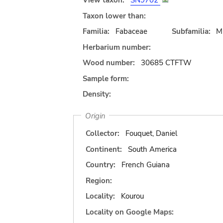
View taxon:
SN9702
Taxon lower than:
Familia:
Fabaceae
Subfamilia:
M
Herbarium number:
Wood number:
30685 CTFTW
Sample form:
Density:
Origin
Collector:
Fouquet, Daniel
Continent:
South America
Country:
French Guiana
Region:
Locality:
Kourou
Locality on Google Maps: