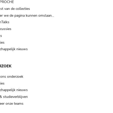
t PROCHE
t van de collecties
er we de pagina kunnen omslaan…
Talks
scussies
ts
ies
happelijk nieuws
RZOEK
 ons onderzoek
ies
happelijk nieuws
& studieverblijven
eer onze teams