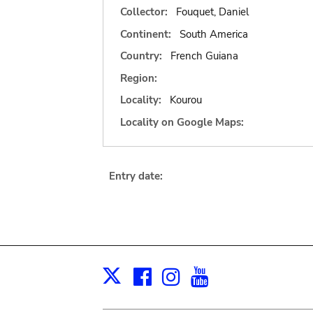
Collector:
Fouquet, Daniel
Continent:
South America
Country:
French Guiana
Region:
Locality:
Kourou
Locality on Google Maps:
Entry date:
Facebook
Instagram
Youtube
Print
X