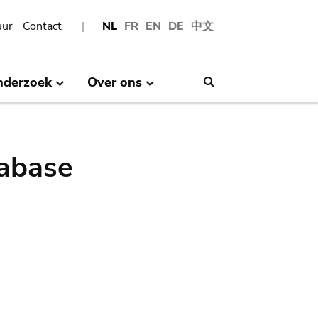
uur
Contact
NL
FR
EN
DE
中文
nderzoek
Over ons
Search
abase