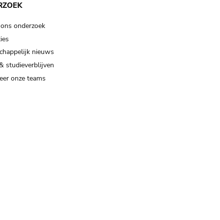
RZOEK
 ons onderzoek
ies
happelijk nieuws
& studieverblijven
eer onze teams