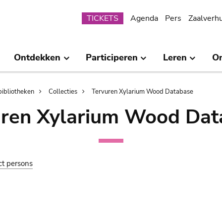
Submenu
TICKETS
Agenda
Pers
Zaalverh
Ontdekken
Participeren
Leren
O
bibliotheken
Collecties
Tervuren Xylarium Wood Database
uren Xylarium Wood Dat
ct persons