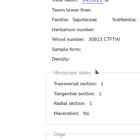
View taxon:
SN10021
Taxon lower than:
Familia:
Sapotaceae
Subfamilia:
Herbarium number:
Wood number:
30813 CTFTW
Sample form:
Density:
Microscopic slides
Transversal section:
1
Tangential section:
1
Radial section:
1
Maceration:
No
Origin