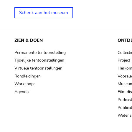
Schenk aan het museum
ZIEN & DOEN
ONTD
Permanente tentoonstelling
Collecti
Tijdelijke tentoonstellingen
Projec
Virtuele tentoonstellingen
Herkoms
Rondleidingen
Voorale
Workshops
Museum
Agenda
Film di
Podcas
Publicat
Wetensc