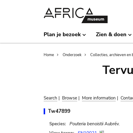
Skip
Skip
to
to
main
search
content
Plan je bezoek
Zien & doen
Breadcrumb
Home
Onderzoek
Collecties, archieven en 
Terv
Search
|
Browse
|
More information
|
Conta
Tw47899
Species:
Pouteria benoistii
Aubrév.