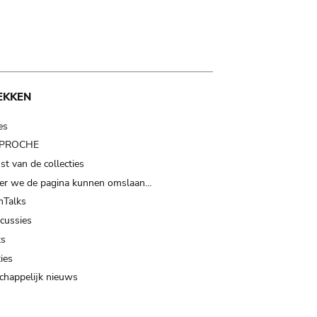
EKKEN
es
t PROCHE
t van de collecties
er we de pagina kunnen omslaan…
Talks
scussies
ts
ies
happelijk nieuws