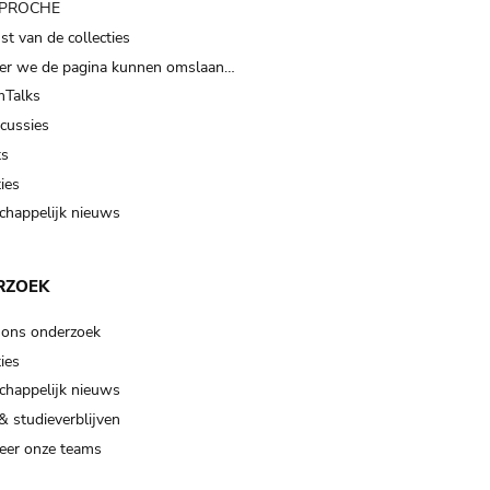
t PROCHE
t van de collecties
er we de pagina kunnen omslaan…
Talks
scussies
ts
ies
happelijk nieuws
RZOEK
 ons onderzoek
ies
happelijk nieuws
& studieverblijven
eer onze teams