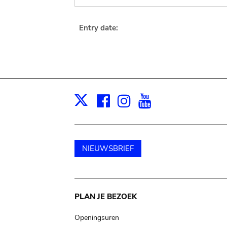
Entry date:
Facebook
Instagram
Youtube
Print
X
NIEUWSBRIEF
Main
PLAN JE BEZOEK
navigation
Openingsuren