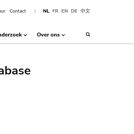
uur
Contact
NL
FR
EN
DE
中文
nderzoek
Over ons
Search
abase