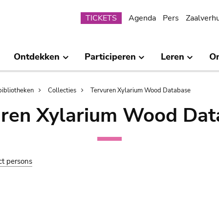
Submenu
TICKETS
Agenda
Pers
Zaalverh
Ontdekken
Participeren
Leren
O
bibliotheken
Collecties
Tervuren Xylarium Wood Database
uren Xylarium Wood Dat
ct persons