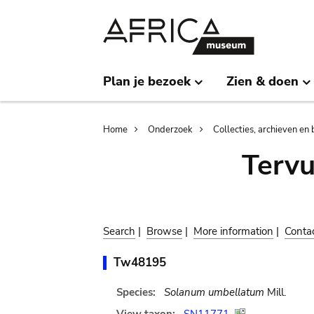
Skip
Skip
to
to
main
search
content
Plan je bezoek
Zien & doen
Breadcrumb
Home
Onderzoek
Collecties, archieven en 
Terv
Search
|
Browse
|
More information
|
Conta
Tw48195
Species:
Solanum umbellatum
Mill.