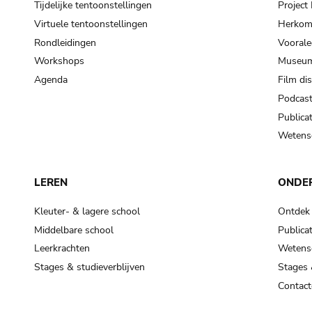
Tijdelijke tentoonstellingen
Projec
Virtuele tentoonstellingen
Herkoms
Rondleidingen
Voorale
Workshops
Museum
Agenda
Film di
Podcas
Publicat
Wetensc
LEREN
ONDE
Kleuter- & lagere school
Ontdek
Middelbare school
Publicat
Leerkrachten
Wetensc
Stages & studieverblijven
Stages 
Contact