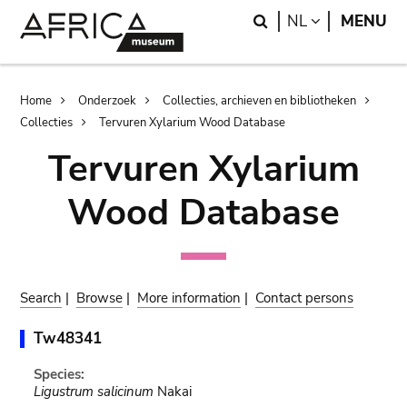
Skip
Skip
Search
LANGUAGE
NL
MENU
to
to
main
search
content
Breadcrumb
Home
Onderzoek
Collecties, archieven en bibliotheken
Collecties
Tervuren Xylarium Wood Database
Tervuren Xylarium
Wood Database
Search
|
Browse
|
More information
|
Contact persons
Tw48341
Species:
Ligustrum salicinum
Nakai