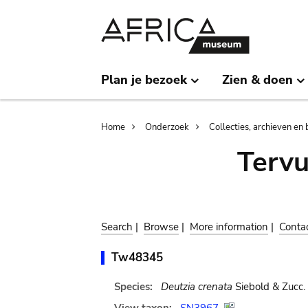
Skip
Skip
to
to
main
search
content
Plan je bezoek
Zien & doen
Breadcrumb
Home
Onderzoek
Collecties, archieven en 
Terv
Search
|
Browse
|
More information
|
Conta
Tw48345
Species:
Deutzia crenata
Siebold & Zucc.