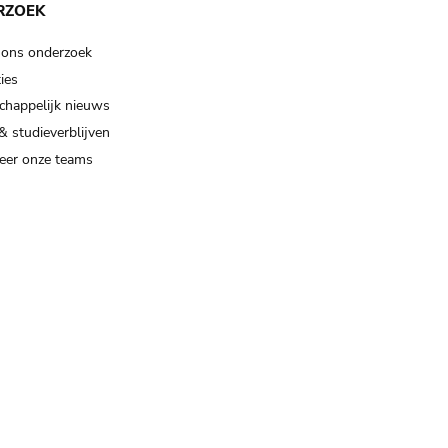
RZOEK
 ons onderzoek
ies
happelijk nieuws
& studieverblijven
eer onze teams