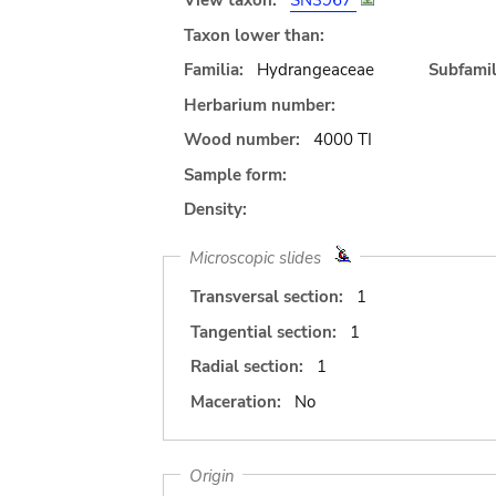
View taxon:
SN3967
Taxon lower than:
Familia:
Hydrangeaceae
Subfamil
Herbarium number:
Wood number:
4000 TI
Sample form:
Density:
Microscopic slides
Transversal section:
1
Tangential section:
1
Radial section:
1
Maceration:
No
Origin