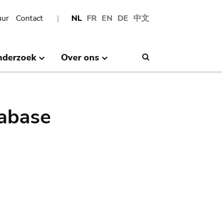
uur
Contact
NL
FR
EN
DE
中文
nderzoek
Over ons
Search
abase