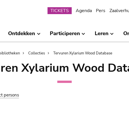
Submenu
TICKETS
Agenda
Pers
Zaalverh
Ontdekken
Participeren
Leren
O
bibliotheken
Collecties
Tervuren Xylarium Wood Database
uren Xylarium Wood Dat
ct persons