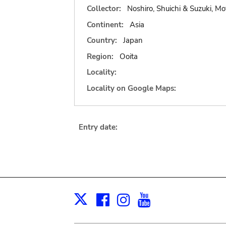
Collector:
Noshiro, Shuichi & Suzuki, Mo
Continent:
Asia
Country:
Japan
Region:
Ooita
Locality:
Locality on Google Maps:
Entry date:
Facebook
Instagram
Youtube
Print
X