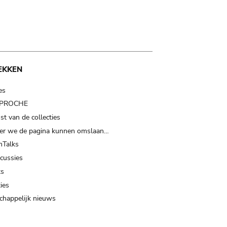
EKKEN
es
t PROCHE
t van de collecties
er we de pagina kunnen omslaan…
Talks
scussies
ts
ies
happelijk nieuws