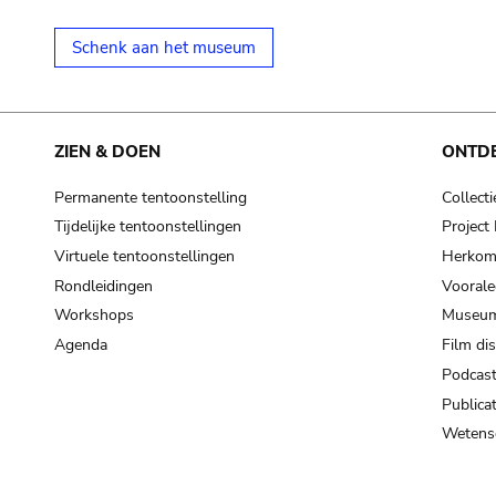
Schenk aan het museum
ZIEN & DOEN
ONTD
Permanente tentoonstelling
Collecti
Tijdelijke tentoonstellingen
Projec
Virtuele tentoonstellingen
Herkoms
Rondleidingen
Voorale
Workshops
Museum
Agenda
Film di
Podcas
Publicat
Wetensc