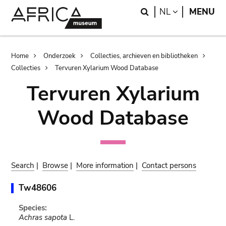
Skip
Skip
Search
LANGUAGE
NL
MENU
to
to
main
search
content
Breadcrumb
Home
Onderzoek
Collecties, archieven en bibliotheken
Collecties
Tervuren Xylarium Wood Database
Tervuren Xylarium
Wood Database
Search
|
Browse
|
More information
|
Contact persons
Tw48606
Species:
Achras sapota
L.