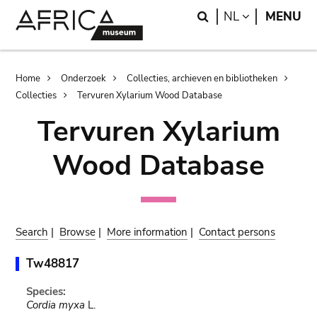
Skip
Skip
Search
LANGUAGE
NL
MENU
to
to
main
search
content
Breadcrumb
Home
Onderzoek
Collecties, archieven en bibliotheken
Collecties
Tervuren Xylarium Wood Database
Tervuren Xylarium
Wood Database
Search
|
Browse
|
More information
|
Contact persons
Tw48817
Species:
Cordia myxa
L.