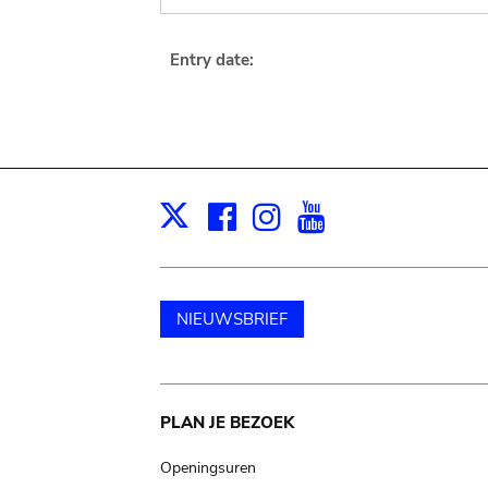
Entry date:
Facebook
Instagram
Youtube
Print
X
NIEUWSBRIEF
Main
PLAN JE BEZOEK
navigation
Openingsuren