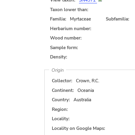
View taxon:
SN4972
Taxon lower than:
Familia:
Myrtaceae
Subfamilia:
Herbarium number:
Wood number:
Sample form:
Density:
Origin
Collector:
Crown, R.C.
Continent:
Oceania
Country:
Australia
Region:
Locality:
Locality on Google Maps: