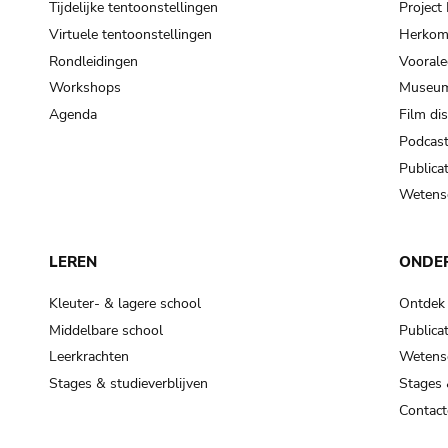
Tijdelijke tentoonstellingen
Projec
Virtuele tentoonstellingen
Herkoms
Rondleidingen
Voorale
Workshops
Museum
Agenda
Film di
Podcas
Publicat
Wetensc
LEREN
ONDE
Kleuter- & lagere school
Ontdek
Middelbare school
Publicat
Leerkrachten
Wetensc
Stages & studieverblijven
Stages 
Contact