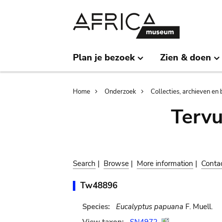
Skip
Skip
to
to
main
search
content
Plan je bezoek
Zien & doen
Breadcrumb
Home
Onderzoek
Collecties, archieven en 
Terv
Search
|
Browse
|
More information
|
Conta
Tw48896
Species:
Eucalyptus papuana
F. Muell.