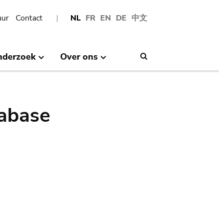
uur
Contact
NL
FR
EN
DE
中文
nderzoek
Over ons
Search
abase