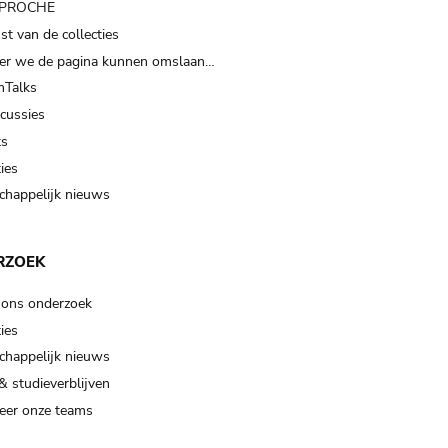
t PROCHE
t van de collecties
er we de pagina kunnen omslaan…
Talks
scussies
ts
ies
happelijk nieuws
RZOEK
 ons onderzoek
ies
happelijk nieuws
& studieverblijven
eer onze teams