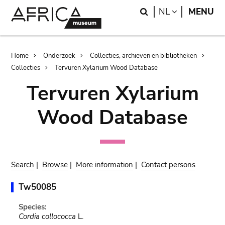
Skip
Skip
Search
LANGUAGE
NL
MENU
to
to
main
search
content
Breadcrumb
Home
Onderzoek
Collecties, archieven en bibliotheken
Collecties
Tervuren Xylarium Wood Database
Tervuren Xylarium
Wood Database
Search
|
Browse
|
More information
|
Contact persons
Tw50085
Species:
Cordia collococca
L.