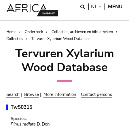
Skip
Skip
Search
LANGUAGE
NL
MENU
to
to
main
search
content
Breadcrumb
Home
Onderzoek
Collecties, archieven en bibliotheken
Collecties
Tervuren Xylarium Wood Database
Tervuren Xylarium
Wood Database
Search
|
Browse
|
More information
|
Contact persons
Tw50315
Species:
Pinus radiata
D. Don