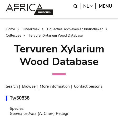
Skip
Skip
Search
LANGUAGE
NL
MENU
to
to
main
search
content
Breadcrumb
Home
Onderzoek
Collecties, archieven en bibliotheken
Collecties
Tervuren Xylarium Wood Database
Tervuren Xylarium
Wood Database
Search
|
Browse
|
More information
|
Contact persons
Tw50838
Species:
Guarea cedrata
(A. Chev.) Pellegr.