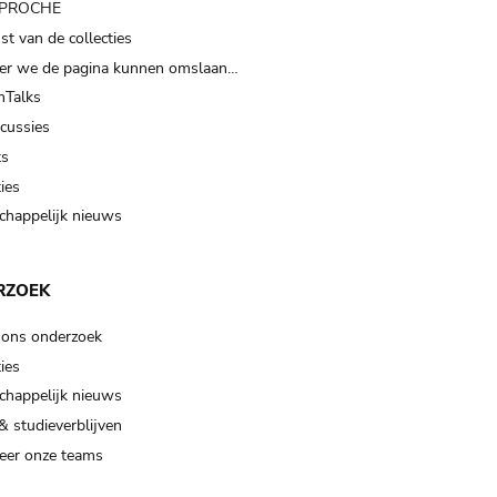
t PROCHE
t van de collecties
er we de pagina kunnen omslaan…
Talks
scussies
ts
ies
happelijk nieuws
RZOEK
 ons onderzoek
ies
happelijk nieuws
& studieverblijven
eer onze teams