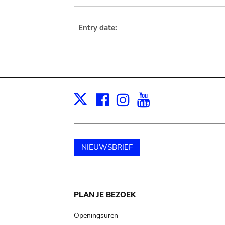
Entry date:
Facebook
Instagram
Youtube
Print
X
NIEUWSBRIEF
Main
PLAN JE BEZOEK
navigation
Openingsuren