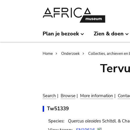
Skip
Skip
to
to
main
search
content
Plan je bezoek
Zien & doen
Breadcrumb
Home
Onderzoek
Collecties, archieven en 
Terv
Search
|
Browse
|
More information
|
Conta
Tw51339
Species:
Quercus oleoides
Schltdl. & Ch