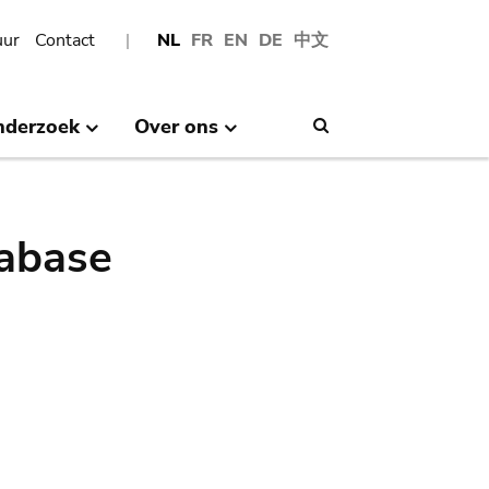
uur
Contact
NL
FR
EN
DE
中文
nderzoek
Over ons
Search
abase