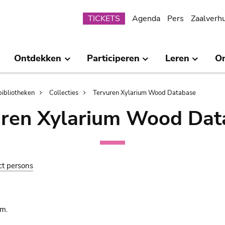
Submenu
TICKETS
Agenda
Pers
Zaalverh
Ontdekken
Participeren
Leren
O
bibliotheken
Collecties
Tervuren Xylarium Wood Database
uren Xylarium Wood Dat
ct persons
am.