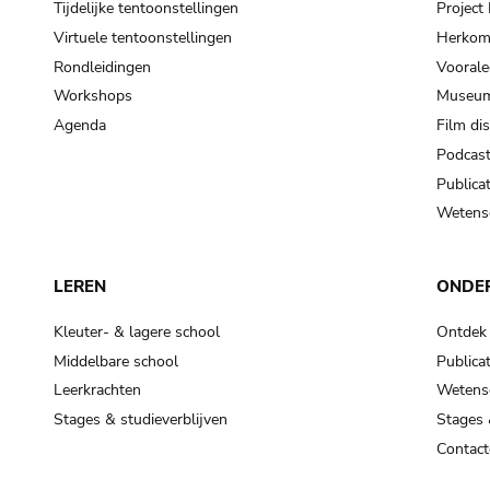
Tijdelijke tentoonstellingen
Projec
Virtuele tentoonstellingen
Herkoms
Rondleidingen
Voorale
Workshops
Museum
Agenda
Film di
Podcas
Publicat
Wetensc
LEREN
ONDE
Kleuter- & lagere school
Ontdek
Middelbare school
Publicat
Leerkrachten
Wetensc
Stages & studieverblijven
Stages 
Contact