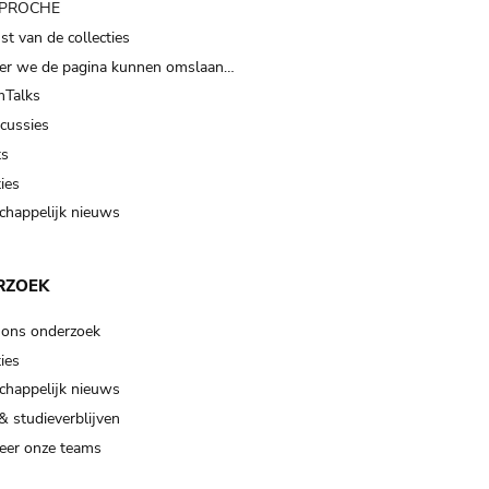
t PROCHE
t van de collecties
er we de pagina kunnen omslaan…
Talks
scussies
ts
ies
happelijk nieuws
RZOEK
 ons onderzoek
ies
happelijk nieuws
& studieverblijven
eer onze teams