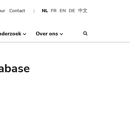
uur
Contact
NL
FR
EN
DE
中文
nderzoek
Over ons
Search
abase