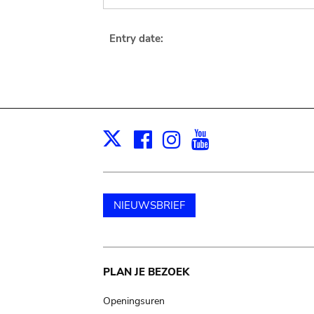
Entry date:
Facebook
Instagram
Youtube
Print
X
NIEUWSBRIEF
Main
PLAN JE BEZOEK
navigation
Openingsuren