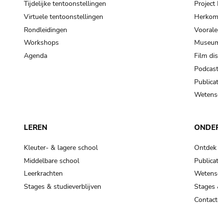
Tijdelijke tentoonstellingen
Projec
Virtuele tentoonstellingen
Herkoms
Rondleidingen
Voorale
Workshops
Museum
Agenda
Film di
Podcas
Publicat
Wetensc
LEREN
ONDE
Kleuter- & lagere school
Ontdek
Middelbare school
Publicat
Leerkrachten
Wetensc
Stages & studieverblijven
Stages 
Contact