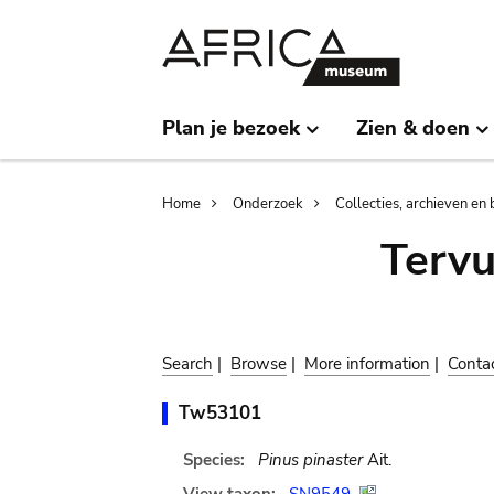
Skip
Skip
to
to
main
search
content
Plan je bezoek
Zien & doen
Breadcrumb
Home
Onderzoek
Collecties, archieven en 
Terv
Search
|
Browse
|
More information
|
Conta
Tw53101
Species:
Pinus pinaster
Ait.