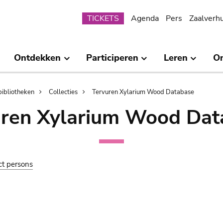
Submenu
TICKETS
Agenda
Pers
Zaalverh
Ontdekken
Participeren
Leren
O
bibliotheken
Collecties
Tervuren Xylarium Wood Database
uren Xylarium Wood Dat
ct persons