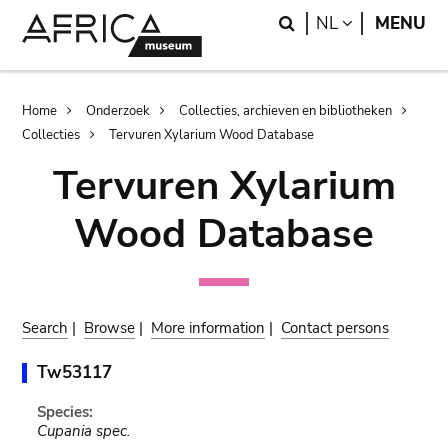
Skip
Skip
Search
LANGUAGE
NL
MENU
to
to
main
search
content
Breadcrumb
Home
Onderzoek
Collecties, archieven en bibliotheken
Collecties
Tervuren Xylarium Wood Database
Tervuren Xylarium
Wood Database
Search
|
Browse
|
More information
|
Contact persons
Tw53117
Species:
Cupania spec.