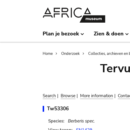
Skip
Skip
to
to
main
search
content
Plan je bezoek
Zien & doen
Breadcrumb
Home
Onderzoek
Collecties, archieven en 
Terv
Search
|
Browse
|
More information
|
Conta
Tw53306
Species:
Berberis spec.