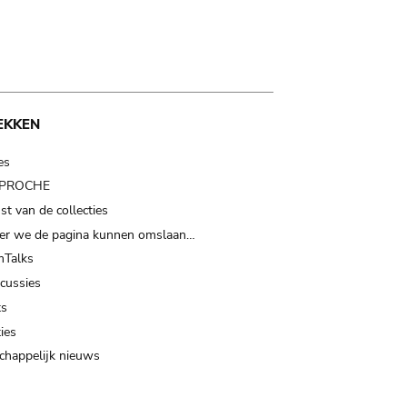
EKKEN
es
t PROCHE
t van de collecties
er we de pagina kunnen omslaan…
Talks
scussies
ts
ies
happelijk nieuws