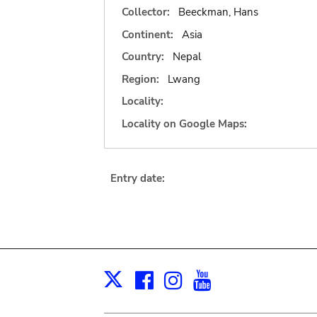
Collector:
Beeckman, Hans
Continent:
Asia
Country:
Nepal
Region:
Lwang
Locality:
Locality on Google Maps:
Entry date:
Facebook
Instagram
Youtube
Print
X