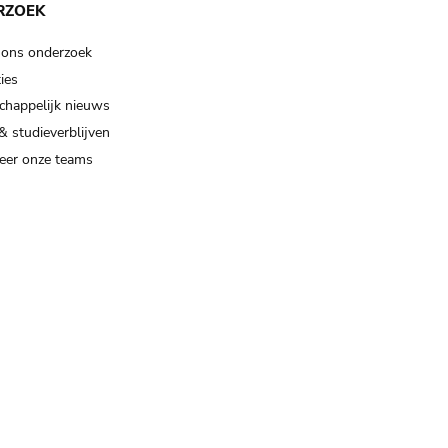
RZOEK
 ons onderzoek
ies
happelijk nieuws
& studieverblijven
eer onze teams