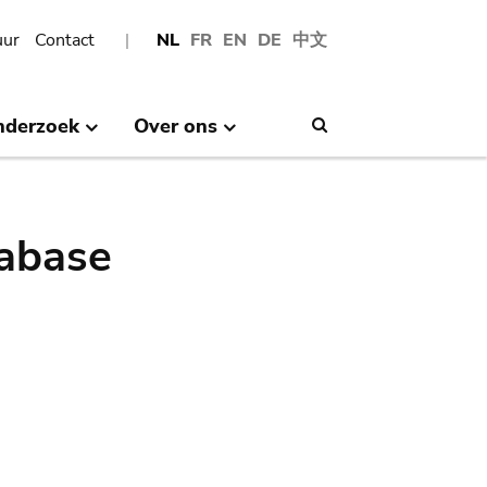
uur
Contact
NL
FR
EN
DE
中文
nderzoek
Over ons
Search
abase