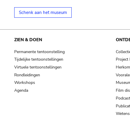
Schenk aan het museum
ZIEN & DOEN
ONTD
Permanente tentoonstelling
Collecti
Tijdelijke tentoonstellingen
Projec
Virtuele tentoonstellingen
Herkoms
Rondleidingen
Voorale
Workshops
Museum
Agenda
Film di
Podcas
Publicat
Wetensc