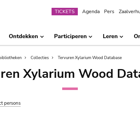
Submenu
TICKETS
Agenda
Pers
Zaalverh
Ontdekken
Participeren
Leren
O
bibliotheken
Collecties
Tervuren Xylarium Wood Database
uren Xylarium Wood Dat
ct persons