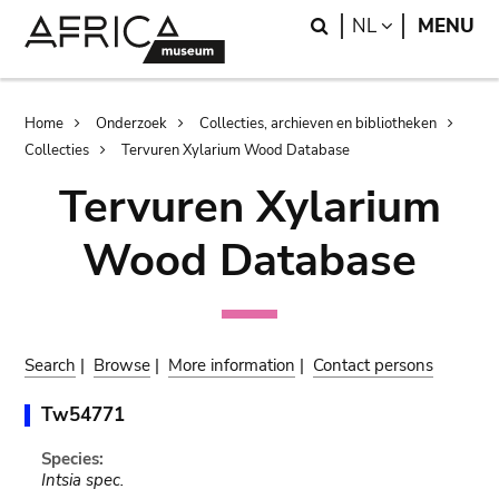
Skip
Skip
Search
LANGUAGE
NL
MENU
to
to
main
search
content
Breadcrumb
Home
Onderzoek
Collecties, archieven en bibliotheken
Collecties
Tervuren Xylarium Wood Database
Tervuren Xylarium
Wood Database
Search
|
Browse
|
More information
|
Contact persons
Tw54771
Species:
Intsia spec.