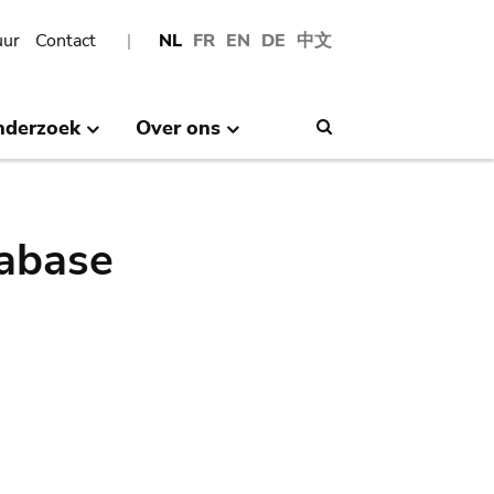
uur
Contact
NL
FR
EN
DE
中文
nderzoek
Over ons
Search
abase