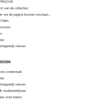
t PROCHE
t van de collecties
er we de pagina kunnen omslaan…
Talks
scussies
ts
ies
happelijk nieuws
RZOEK
 ons onderzoek
ies
happelijk nieuws
& studieverblijven
eer onze teams