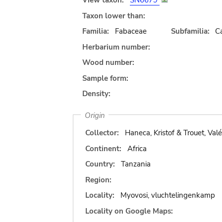
View taxon:
SN6679
Taxon lower than:
Familia:
Fabaceae
Subfamilia:
C
Herbarium number:
Wood number:
Sample form:
Density:
Origin
Collector:
Haneca, Kristof & Trouet, Valé
Continent:
Africa
Country:
Tanzania
Region:
Locality:
Myovosi, vluchtelingenkamp
Locality on Google Maps: