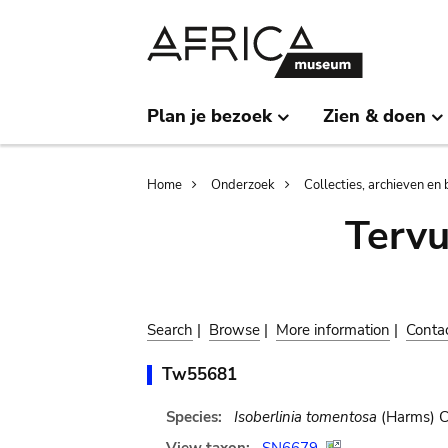
Skip
Skip
to
to
main
search
content
Plan je bezoek
Zien & doen
Breadcrumb
Home
Onderzoek
Collecties, archieven en 
Terv
Search
|
Browse
|
More information
|
Conta
Tw55681
Species:
Isoberlinia tomentosa
(Harms) C