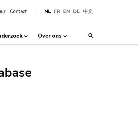
uur
Contact
NL
FR
EN
DE
中文
nderzoek
Over ons
Search
abase