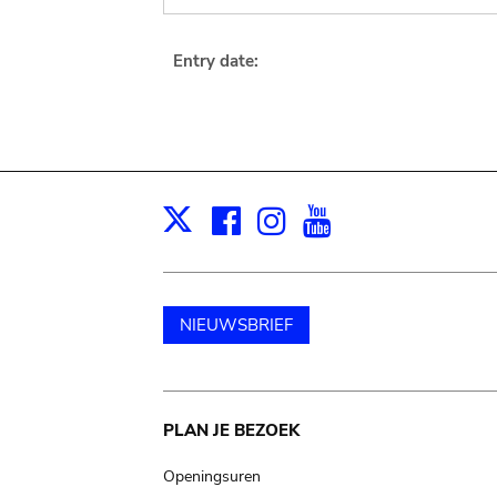
Entry date:
Facebook
Instagram
Youtube
Print
X
NIEUWSBRIEF
Main
PLAN JE BEZOEK
navigation
Openingsuren