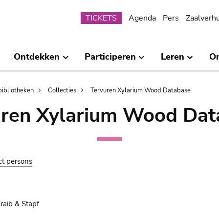
Submenu
TICKETS
Agenda
Pers
Zaalverh
Ontdekken
Participeren
Leren
O
bibliotheken
Collecties
Tervuren Xylarium Wood Database
uren Xylarium Wood Dat
ct persons
raib & Stapf