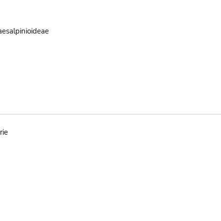
aesalpinioideae
rie