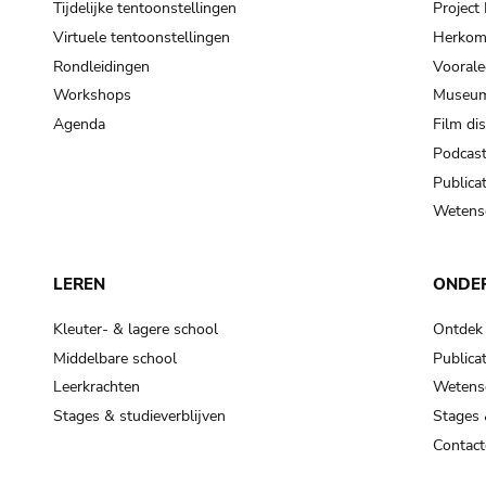
Tijdelijke tentoonstellingen
Projec
Virtuele tentoonstellingen
Herkoms
Rondleidingen
Voorale
Workshops
Museum
Agenda
Film di
Podcas
Publicat
Wetensc
LEREN
ONDE
Kleuter- & lagere school
Ontdek
Middelbare school
Publicat
Leerkrachten
Wetensc
Stages & studieverblijven
Stages 
Contact