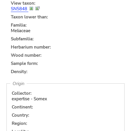
View taxon:
SN5848
Taxon lower than:
Familia:
Meliaceae
Subfamilia:
Herbarium number:
Wood number:
Sample form:
Density:
Origin
Collector:
expertise - Somex
Continent:
Country:
Region: