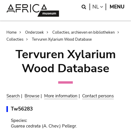
Skip
Skip
Search
LANGUAGE
NL
MENU
to
to
main
search
content
Breadcrumb
Home
Onderzoek
Collecties, archieven en bibliotheken
Collecties
Tervuren Xylarium Wood Database
Tervuren Xylarium
Wood Database
Search
|
Browse
|
More information
|
Contact persons
Tw56283
Species:
Guarea cedrata
(A. Chev.) Pellegr.