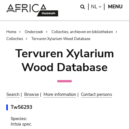
Skip
Skip
Search
LANGUAGE
NL
MENU
to
to
main
search
content
Breadcrumb
Home
Onderzoek
Collecties, archieven en bibliotheken
Collecties
Tervuren Xylarium Wood Database
Tervuren Xylarium
Wood Database
Search
|
Browse
|
More information
|
Contact persons
Tw56293
Species:
Intsia spec.