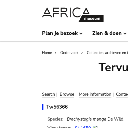
Skip
Skip
to
to
main
search
content
Plan je bezoek
Zien & doen
Breadcrumb
Home
Onderzoek
Collecties, archieven en 
Terv
Search
|
Browse
|
More information
|
Conta
Tw56366
Species:
Brachystegia manga
De Wild.