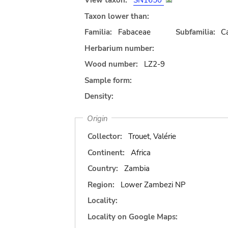
View taxon:
SN1650
Taxon lower than:
Familia:
Fabaceae
Subfamilia:
C
Herbarium number:
Wood number:
LZ2-9
Sample form:
Density:
Origin
Collector:
Trouet, Valérie
Continent:
Africa
Country:
Zambia
Region:
Lower Zambezi NP
Locality:
Locality on Google Maps: