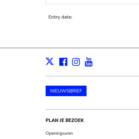
Entry date:
Facebook
Instagram
Youtube
Print
X
NIEUWSBRIEF
Main
PLAN JE BEZOEK
navigation
Openingsuren