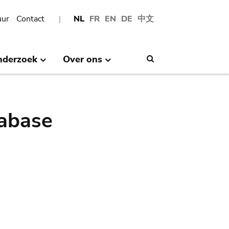
uur
Contact
NL
FR
EN
DE
中文
nderzoek
Over ons
Search
abase