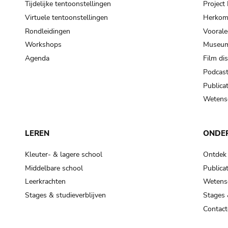
Tijdelijke tentoonstellingen
Projec
Virtuele tentoonstellingen
Herkoms
Rondleidingen
Voorale
Workshops
Museum
Agenda
Film di
Podcas
Publicat
Wetensc
LEREN
ONDE
Kleuter- & lagere school
Ontdek
Middelbare school
Publicat
Leerkrachten
Wetensc
Stages & studieverblijven
Stages 
Contact