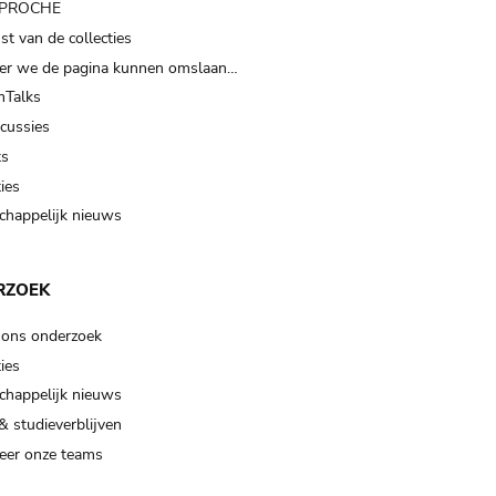
t PROCHE
t van de collecties
er we de pagina kunnen omslaan…
Talks
scussies
ts
ies
happelijk nieuws
RZOEK
 ons onderzoek
ies
happelijk nieuws
& studieverblijven
eer onze teams