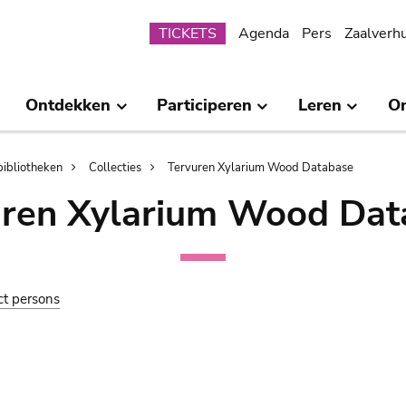
Submenu
TICKETS
Agenda
Pers
Zaalverh
Ontdekken
Participeren
Leren
O
bibliotheken
Collecties
Tervuren Xylarium Wood Database
uren Xylarium Wood Dat
ct persons