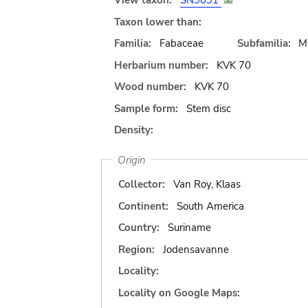
View taxon:
SN9091
Taxon lower than:
Familia:
Fabaceae
Subfamilia:
M
Herbarium number:
KVK 70
Wood number:
KVK 70
Sample form:
Stem disc
Density:
Origin
Collector:
Van Roy, Klaas
Continent:
South America
Country:
Suriname
Region:
Jodensavanne
Locality:
Locality on Google Maps: