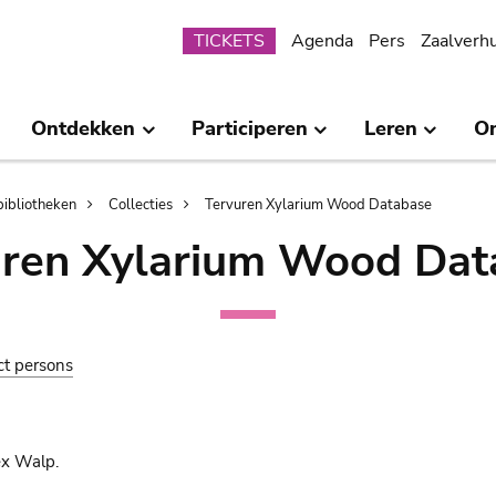
Submenu
TICKETS
Agenda
Pers
Zaalverh
Ontdekken
Participeren
Leren
O
bibliotheken
Collecties
Tervuren Xylarium Wood Database
uren Xylarium Wood Dat
ct persons
ex Walp.