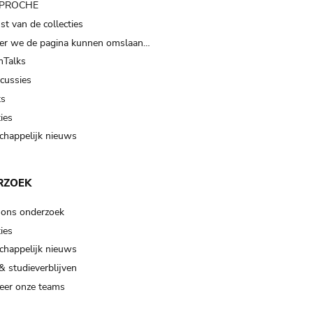
t PROCHE
t van de collecties
er we de pagina kunnen omslaan…
Talks
scussies
ts
ies
happelijk nieuws
RZOEK
 ons onderzoek
ies
happelijk nieuws
& studieverblijven
eer onze teams