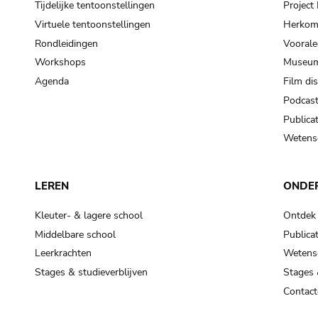
Tijdelijke tentoonstellingen
Projec
Virtuele tentoonstellingen
Herkoms
Rondleidingen
Voorale
Workshops
Museum
Agenda
Film di
Podcas
Publicat
Wetensc
LEREN
ONDE
Kleuter- & lagere school
Ontdek
Middelbare school
Publicat
Leerkrachten
Wetensc
Stages & studieverblijven
Stages 
Contact