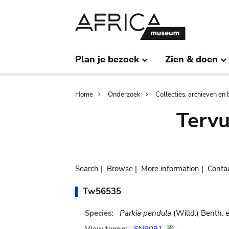
Skip
Skip
to
to
main
search
content
Plan je bezoek
Zien & doen
Breadcrumb
Home
Onderzoek
Collecties, archieven en 
Terv
Search
|
Browse
|
More information
|
Conta
Tw56535
Species:
Parkia pendula
(Willd.) Benth. 