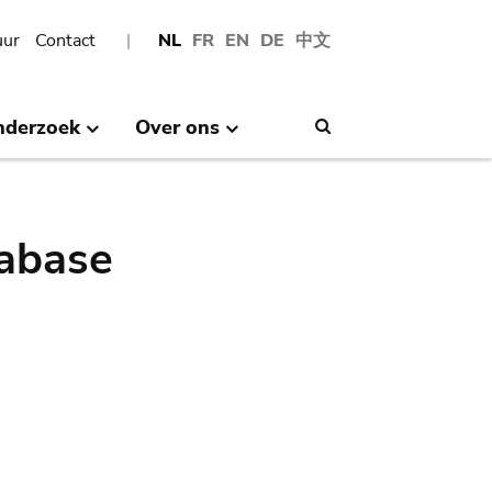
uur
Contact
NL
FR
EN
DE
中文
nderzoek
Over ons
Search
abase