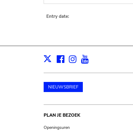
Entry date:
Facebook
Instagram
Youtube
Print
X
NIEUWSBRIEF
Main
PLAN JE BEZOEK
navigation
Openingsuren