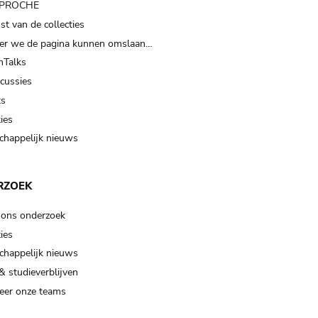
t PROCHE
t van de collecties
er we de pagina kunnen omslaan…
Talks
scussies
ts
ies
happelijk nieuws
RZOEK
 ons onderzoek
ies
happelijk nieuws
& studieverblijven
eer onze teams