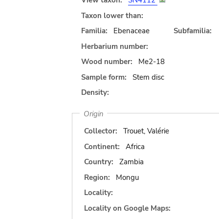
View taxon:
SN4112
Taxon lower than:
Familia:
Ebenaceae
Subfamilia:
Herbarium number:
Wood number:
Me2-18
Sample form:
Stem disc
Density:
Origin
Collector:
Trouet, Valérie
Continent:
Africa
Country:
Zambia
Region:
Mongu
Locality:
Locality on Google Maps: