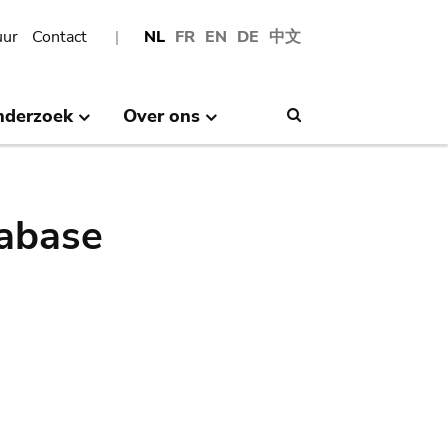
uur
Contact
NL
FR
EN
DE
中文
nderzoek
Over ons
Search
abase