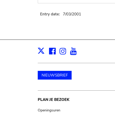
Entry date:
7/03/2001
Facebook
Instagram
Youtube
Print
X
NIEUWSBRIEF
Main
PLAN JE BEZOEK
navigation
Openingsuren