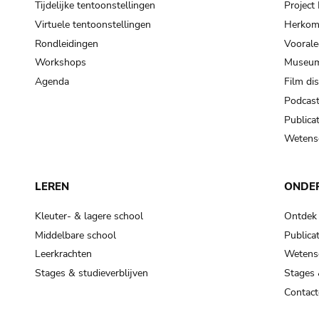
Tijdelijke tentoonstellingen
Projec
Virtuele tentoonstellingen
Herkoms
Rondleidingen
Voorale
Workshops
Museum
Agenda
Film di
Podcas
Publicat
Wetensc
LEREN
ONDE
Kleuter- & lagere school
Ontdek
Middelbare school
Publicat
Leerkrachten
Wetensc
Stages & studieverblijven
Stages 
Contact