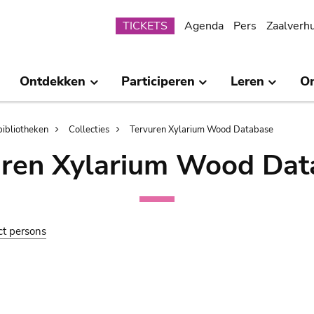
Submenu
TICKETS
Agenda
Pers
Zaalverh
Ontdekken
Participeren
Leren
O
bibliotheken
Collecties
Tervuren Xylarium Wood Database
uren Xylarium Wood Dat
ct persons