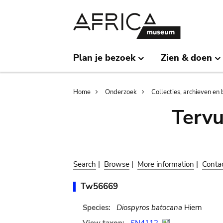
Skip
Skip
to
to
main
search
content
Plan je bezoek
Zien & doen
Breadcrumb
Home
Onderzoek
Collecties, archieven en 
Terv
Search
|
Browse
|
More information
|
Conta
Tw56669
Species:
Diospyros batocana
Hiern