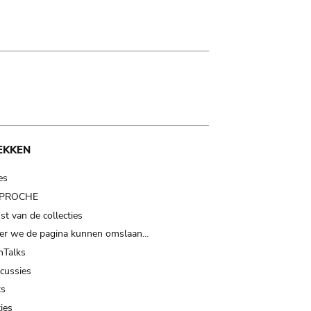
EKKEN
es
t PROCHE
t van de collecties
er we de pagina kunnen omslaan…
Talks
scussies
ts
ies