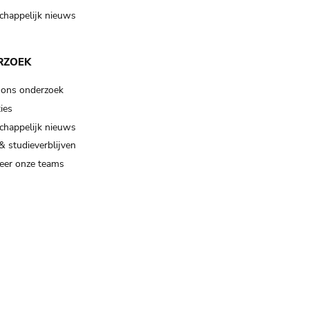
happelijk nieuws
RZOEK
 ons onderzoek
ies
happelijk nieuws
& studieverblijven
eer onze teams