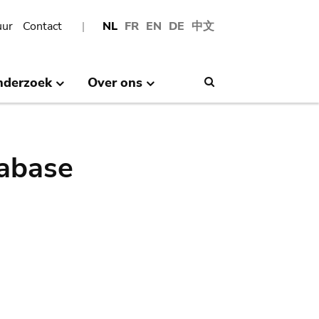
uur
Contact
NL
FR
EN
DE
中文
nderzoek
Over ons
Search
abase