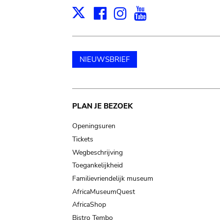
Facebook
Instagram
Youtube
Print
X
NIEUWSBRIEF
Main
PLAN JE BEZOEK
navigation
Openingsuren
Tickets
Wegbeschrijving
Toegankelijkheid
Familievriendelijk museum
AfricaMuseumQuest
AfricaShop
Bistro Tembo