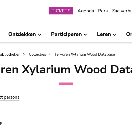
Submenu
TICKETS
Agenda
Pers
Zaalverh
Ontdekken
Participeren
Leren
O
bibliotheken
Collecties
Tervuren Xylarium Wood Database
uren Xylarium Wood Dat
ct persons
r.