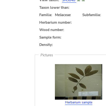
View taxon:
SN5848
Taxon lower than:
Familia:
Meliaceae
Subfamilia:
Herbarium number:
Wood number:
Sample form:
Density:
Pictures
Herbarium sample