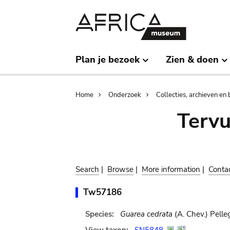
Skip
Skip
to
to
main
search
content
Plan je bezoek
Zien & doen
Breadcrumb
Home
Onderzoek
Collecties, archieven en 
Terv
Search
|
Browse
|
More information
|
Conta
Tw57186
Species:
Guarea cedrata
(A. Chev.) Pelleg