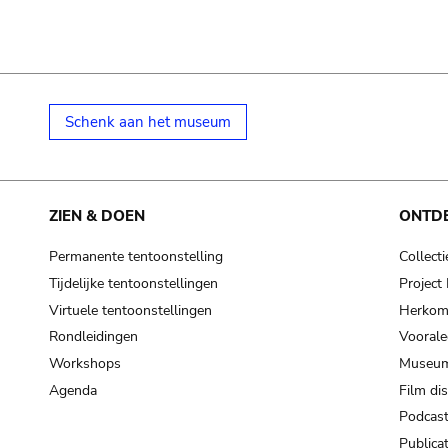
Schenk aan het museum
ZIEN & DOEN
ONTD
Permanente tentoonstelling
Collecti
Tijdelijke tentoonstellingen
Projec
Virtuele tentoonstellingen
Herkoms
Rondleidingen
Voorale
Workshops
Museum
Agenda
Film di
Podcas
Publicat