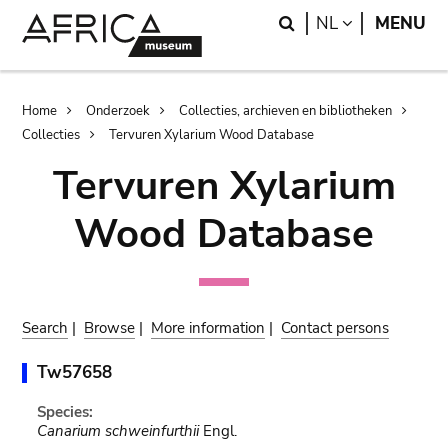
Skip
Skip
Search
LANGUAGE
NL
MENU
to
to
main
search
content
Breadcrumb
Home
Onderzoek
Collecties, archieven en bibliotheken
Collecties
Tervuren Xylarium Wood Database
Tervuren Xylarium
Wood Database
Search
|
Browse
|
More information
|
Contact persons
Tw57658
Species:
Canarium schweinfurthii
Engl.