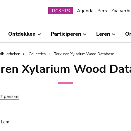
Submenu
TICKETS
Agenda
Pers
Zaalverh
Ontdekken
Participeren
Leren
O
bibliotheken
Collecties
Tervuren Xylarium Wood Database
uren Xylarium Wood Dat
ct persons
. Lam