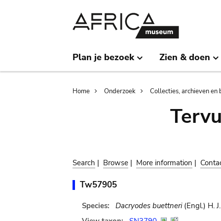
Skip
Skip
to
to
main
search
content
Plan je bezoek
Zien & doen
Breadcrumb
Home
Onderzoek
Collecties, archieven en 
Terv
Search
|
Browse
|
More information
|
Conta
Tw57905
Species:
Dacryodes buettneri
(Engl.) H. J