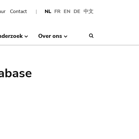
uur
Contact
NL
FR
EN
DE
中文
nderzoek
Over ons
Search
abase