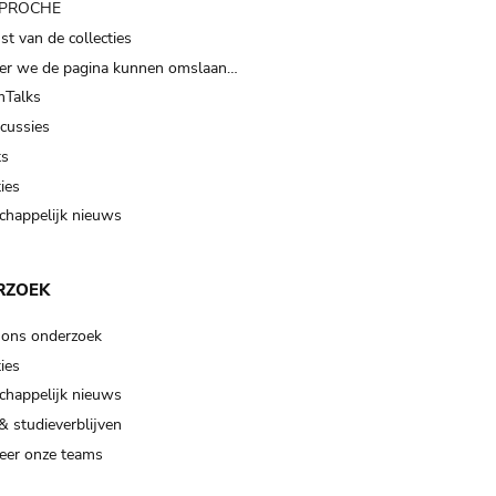
t PROCHE
t van de collecties
er we de pagina kunnen omslaan…
Talks
scussies
ts
ies
happelijk nieuws
RZOEK
 ons onderzoek
ies
happelijk nieuws
& studieverblijven
eer onze teams