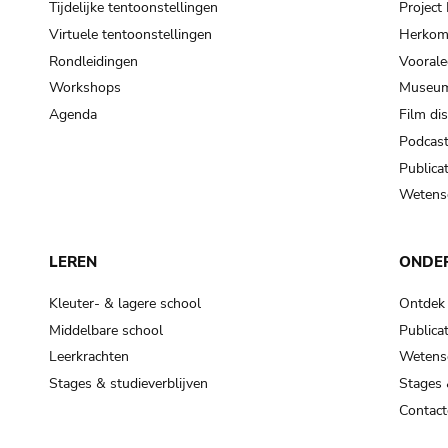
Tijdelijke tentoonstellingen
Projec
Virtuele tentoonstellingen
Herkoms
Rondleidingen
Voorale
Workshops
Museum
Agenda
Film di
Podcas
Publicat
Wetensc
LEREN
ONDE
Kleuter- & lagere school
Ontdek
Middelbare school
Publicat
Leerkrachten
Wetensc
Stages & studieverblijven
Stages 
Contact