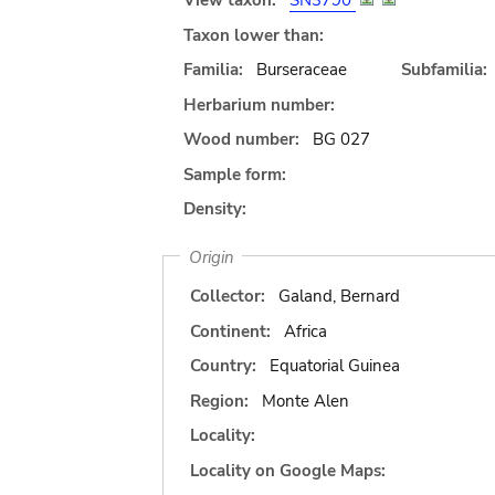
View taxon:
SN3790
Taxon lower than:
Familia:
Burseraceae
Subfamilia:
Herbarium number:
Wood number:
BG 027
Sample form:
Density:
Origin
Collector:
Galand, Bernard
Continent:
Africa
Country:
Equatorial Guinea
Region:
Monte Alen
Locality:
Locality on Google Maps: