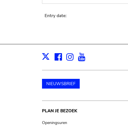
Entry date:
Facebook
Instagram
Youtube
Print
X
NIEUWSBRIEF
Main
PLAN JE BEZOEK
navigation
Openingsuren