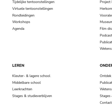
Tijdelijke tentoonstellingen
Projec
Virtuele tentoonstellingen
Herkoms
Rondleidingen
Voorale
Workshops
Museum
Agenda
Film di
Podcas
Publicat
Wetensc
LEREN
ONDE
Kleuter- & lagere school
Ontdek
Middelbare school
Publicat
Leerkrachten
Wetensc
Stages & studieverblijven
Stages 
Contact