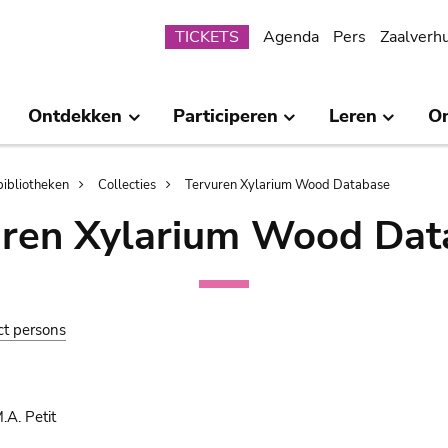
Submenu
TICKETS
Agenda
Pers
Zaalverh
Ontdekken
Participeren
Leren
O
bibliotheken
Collecties
Tervuren Xylarium Wood Database
uren Xylarium Wood Dat
ct persons
.A. Petit