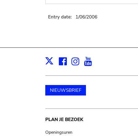
Entry date:
1/06/2006
Facebook
Instagram
Youtube
Print
X
NIEUWSBRIEF
Main
PLAN JE BEZOEK
navigation
Openingsuren