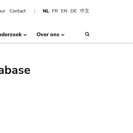
uur
Contact
NL
FR
EN
DE
中文
nderzoek
Over ons
Search
abase