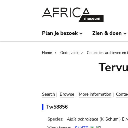
Skip
Skip
to
to
main
search
content
Plan je bezoek
Zien & doen
Breadcrumb
Home
Onderzoek
Collecties, archieven en 
Terv
Search
|
Browse
|
More information
|
Conta
Tw58856
Species:
Aidia ochroleuca
(K. Schum.) E.M