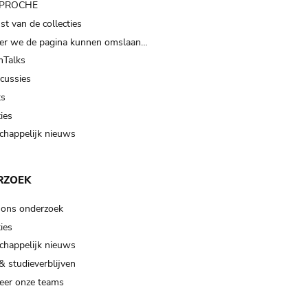
t PROCHE
t van de collecties
er we de pagina kunnen omslaan…
Talks
scussies
ts
ies
happelijk nieuws
RZOEK
 ons onderzoek
ies
happelijk nieuws
& studieverblijven
eer onze teams