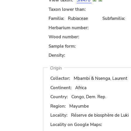
View taxon:
SN470
Taxon lower than:
Familia:
Rubiaceae
Subfamilia:
Herbarium number:
Wood number:
Sample form:
Density:
Origin
Collector:
Mbambi & Nsenga, Laurent
Continent:
Africa
Country:
Congo, Dem. Rep.
Region:
Mayumbe
Locality:
Réserve de biosphère de Luki
Locality on Google Maps: