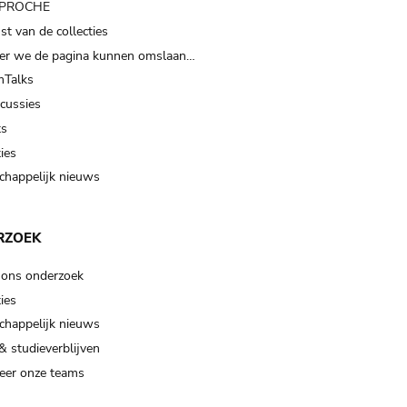
t PROCHE
t van de collecties
er we de pagina kunnen omslaan…
Talks
scussies
ts
ies
happelijk nieuws
RZOEK
 ons onderzoek
ies
happelijk nieuws
& studieverblijven
eer onze teams