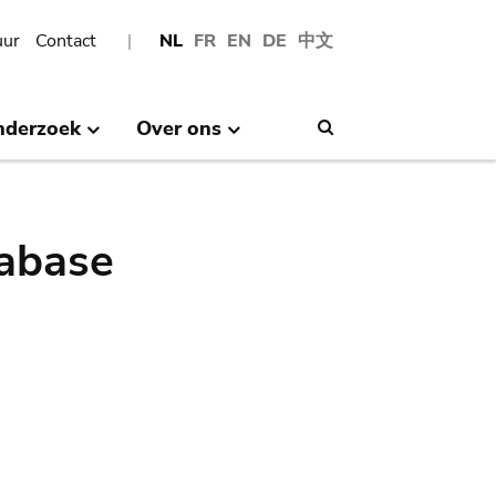
uur
Contact
NL
FR
EN
DE
中文
nderzoek
Over ons
Search
abase