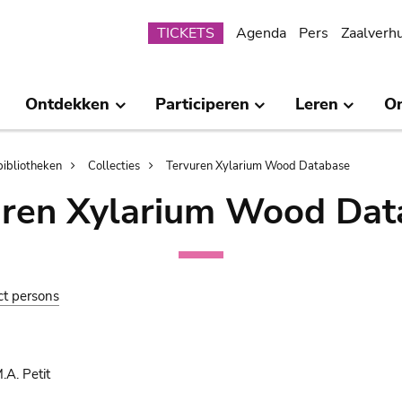
Submenu
TICKETS
Agenda
Pers
Zaalverh
Ontdekken
Participeren
Leren
O
bibliotheken
Collecties
Tervuren Xylarium Wood Database
uren Xylarium Wood Dat
ct persons
.A. Petit