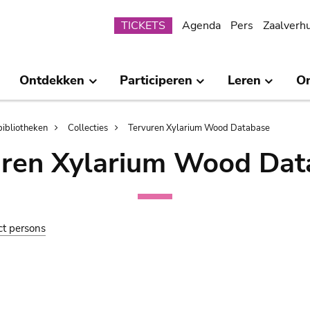
Submenu
TICKETS
Agenda
Pers
Zaalverh
Ontdekken
Participeren
Leren
O
bibliotheken
Collecties
Tervuren Xylarium Wood Database
uren Xylarium Wood Dat
ct persons