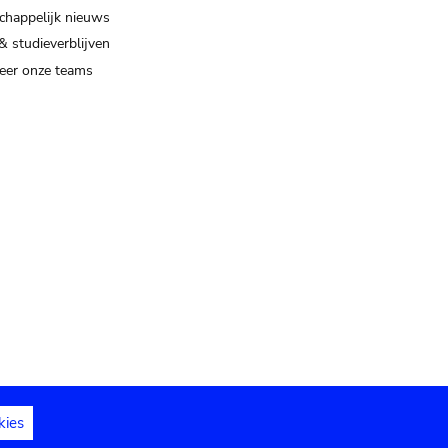
happelijk nieuws
& studieverblijven
eer onze teams
kies