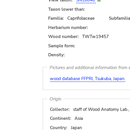
View taxon:
SN16046
Taxon lower than:
Familia:
Caprifoliaceae
Subfamilia
Herbarium number:
Wood number:
TWTw19457
Sample form:
Density:
Pictures and additional information from e
wood database FFPRI, Tsukuba, Japan.
Origin
Collector:
staff of Wood Anatomy Lab.,
Continent:
Asia
Country:
Japan