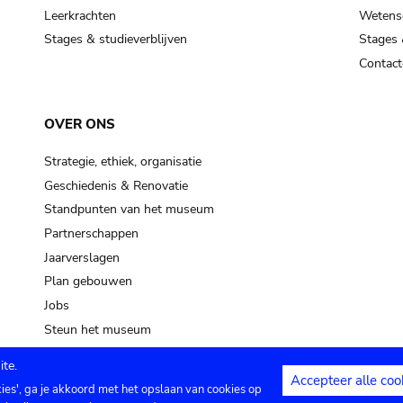
Leerkrachten
Wetensc
Stages & studieverblijven
Stages 
Contact
OVER ONS
Strategie, ethiek, organisatie
Geschiedenis & Renovatie
Standpunten van het museum
Partnerschappen
Jaarverslagen
Plan gebouwen
Jobs
Steun het museum
te.
Accepteer alle coo
kies', ga je akkoord met het opslaan van cookies op