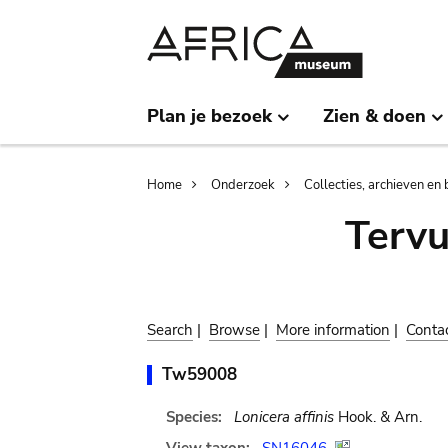
Skip
Skip
to
to
main
search
content
Plan je bezoek
Zien & doen
Breadcrumb
Home
Onderzoek
Collecties, archieven en 
Terv
Search
|
Browse
|
More information
|
Conta
Tw59008
Species:
Lonicera affinis
Hook. & Arn.