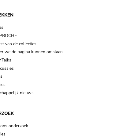
EKKEN
es
t PROCHE
t van de collecties
er we de pagina kunnen omslaan…
Talks
scussies
ts
ies
happelijk nieuws
RZOEK
 ons onderzoek
ies