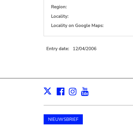
Region:
Locality:
Locality on Google Maps:
Entry date:
12/04/2006
Facebook
Instagram
Youtube
Print
X
NIEUWSBRIEF