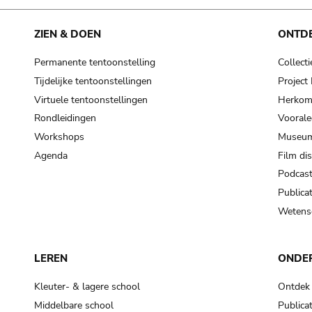
ZIEN & DOEN
ONTD
Permanente tentoonstelling
Collecti
Tijdelijke tentoonstellingen
Projec
Virtuele tentoonstellingen
Herkoms
Rondleidingen
Voorale
Workshops
Museum
Agenda
Film di
Podcas
Publicat
Wetensc
LEREN
ONDE
Kleuter- & lagere school
Ontdek
Middelbare school
Publicat