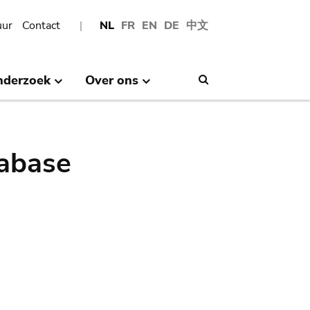
uur
Contact
NL
FR
EN
DE
中文
nderzoek
Over ons
Search
abase