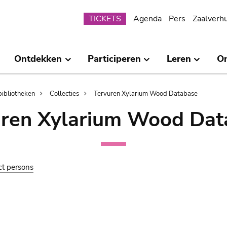
Submenu
TICKETS
Agenda
Pers
Zaalverh
Ontdekken
Participeren
Leren
O
bibliotheken
Collecties
Tervuren Xylarium Wood Database
uren Xylarium Wood Dat
ct persons