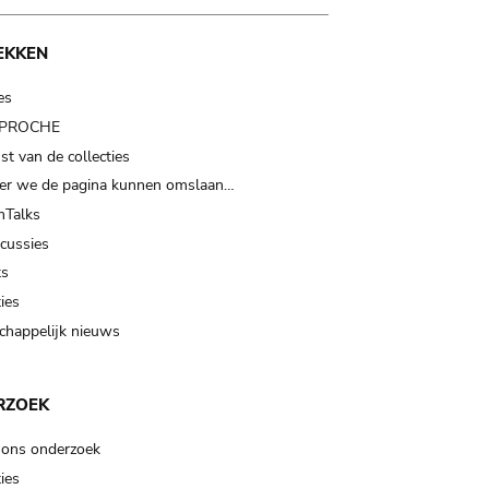
EKKEN
es
t PROCHE
t van de collecties
er we de pagina kunnen omslaan…
Talks
scussies
ts
ies
happelijk nieuws
RZOEK
 ons onderzoek
ies