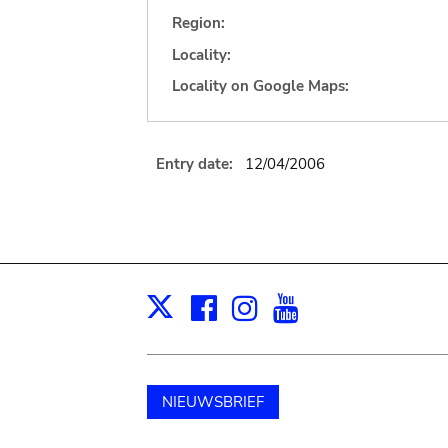
Region:
Locality:
Locality on Google Maps:
Entry date:
12/04/2006
Facebook
Instagram
Youtube
Print
X
NIEUWSBRIEF