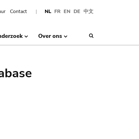
uur
Contact
NL
FR
EN
DE
中文
nderzoek
Over ons
Search
abase