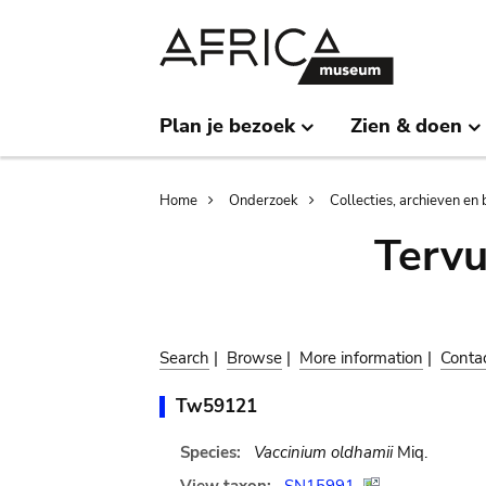
Skip
Skip
to
to
main
search
content
Plan je bezoek
Zien & doen
Breadcrumb
Home
Onderzoek
Collecties, archieven en 
Terv
Search
|
Browse
|
More information
|
Conta
Tw59121
Species:
Vaccinium oldhamii
Miq.