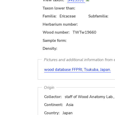
View taxon:
SN15991
Taxon lower than:
Familia:
Ericaceae
Subfamilia:
Herbarium number:
Wood number:
TWTw19660
Sample form:
Density:
Pictures and additional information from e
wood database FFPRI, Tsukuba, Japan.
Origin
Collector:
staff of Wood Anatomy Lab.,
Continent:
Asia
Country:
Japan