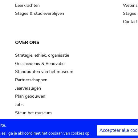
Leerkrachten
Wetensc
Stages & studieverblijven
Stages 
Contact
OVER ONS
Strategie, ethiek, organisatie
Geschiedenis & Renovatie
Standpunten van het museum
Partnerschappen
Jaarverslagen
Plan gebouwen
Jobs
Steun het museum
te.
Accepteer alle coo
kies', ga je akkoord met het opslaan van cookies op