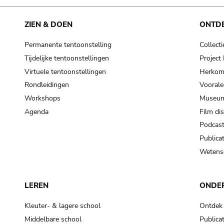
ZIEN & DOEN
ONTD
Permanente tentoonstelling
Collecti
Tijdelijke tentoonstellingen
Projec
Virtuele tentoonstellingen
Herkoms
Rondleidingen
Voorale
Workshops
Museum
Agenda
Film di
Podcas
Publicat
Wetensc
LEREN
ONDE
Kleuter- & lagere school
Ontdek
Middelbare school
Publicat