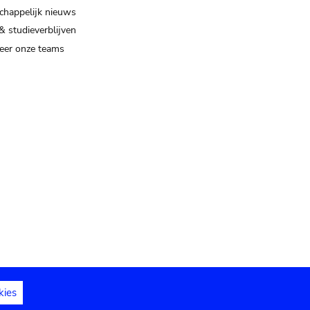
happelijk nieuws
& studieverblijven
eer onze teams
kies