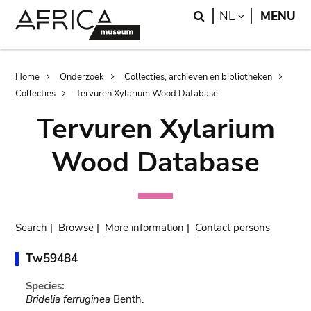
Skip
Skip
Search
LANGUAGE
NL
MENU
to
to
main
search
content
Breadcrumb
Home
Onderzoek
Collecties, archieven en bibliotheken
Collecties
Tervuren Xylarium Wood Database
Tervuren Xylarium
Wood Database
Search
|
Browse
|
More information
|
Contact persons
Tw59484
Species:
Bridelia ferruginea
Benth.