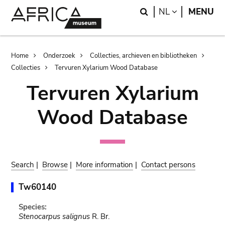
Skip
Skip
Search
LANGUAGE
NL
MENU
to
to
main
search
content
Breadcrumb
Home
Onderzoek
Collecties, archieven en bibliotheken
Collecties
Tervuren Xylarium Wood Database
Tervuren Xylarium
Wood Database
Search
|
Browse
|
More information
|
Contact persons
Tw60140
Species:
Stenocarpus salignus
R. Br.