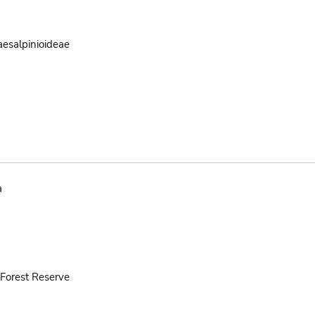
aesalpinioideae
a
Forest Reserve