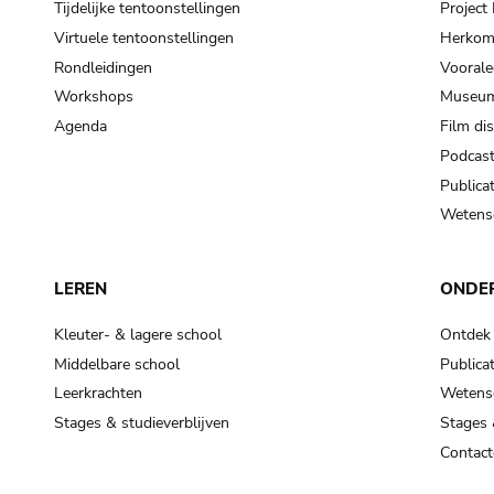
Tijdelijke tentoonstellingen
Projec
Virtuele tentoonstellingen
Herkoms
Rondleidingen
Voorale
Workshops
Museum
Agenda
Film di
Podcas
Publicat
Wetensc
LEREN
ONDE
Kleuter- & lagere school
Ontdek
Middelbare school
Publicat
Leerkrachten
Wetensc
Stages & studieverblijven
Stages 
Contact