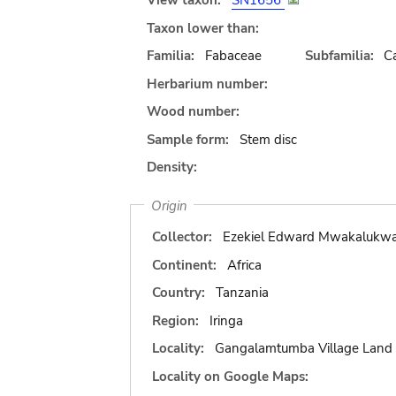
View taxon:
SN1656
Taxon lower than:
Familia:
Fabaceae
Subfamilia:
C
Herbarium number:
Wood number:
Sample form:
Stem disc
Density:
Origin
Collector:
Ezekiel Edward Mwakalukw
Continent:
Africa
Country:
Tanzania
Region:
Iringa
Locality:
Gangalamtumba Village Land 
Locality on Google Maps: