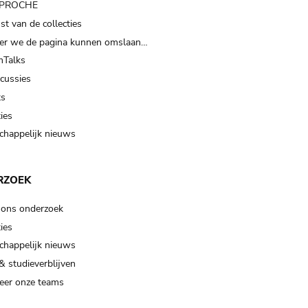
t PROCHE
t van de collecties
er we de pagina kunnen omslaan…
Talks
scussies
ts
ies
happelijk nieuws
RZOEK
 ons onderzoek
ies
happelijk nieuws
& studieverblijven
eer onze teams