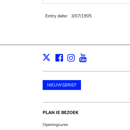
Entry date:
3/07/1905
Facebook
Instagram
Youtube
Print
X
NIEUWSBRIEF
Main
PLAN JE BEZOEK
navigation
Openingsuren