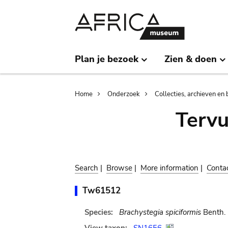
Skip
Skip
to
to
main
search
content
Plan je bezoek
Zien & doen
Breadcrumb
Home
Onderzoek
Collecties, archieven en 
Terv
Search
|
Browse
|
More information
|
Conta
Tw61512
Species:
Brachystegia spiciformis
Benth.