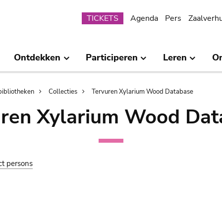
Submenu
TICKETS
Agenda
Pers
Zaalverh
Ontdekken
Participeren
Leren
O
bibliotheken
Collecties
Tervuren Xylarium Wood Database
uren Xylarium Wood Dat
ct persons