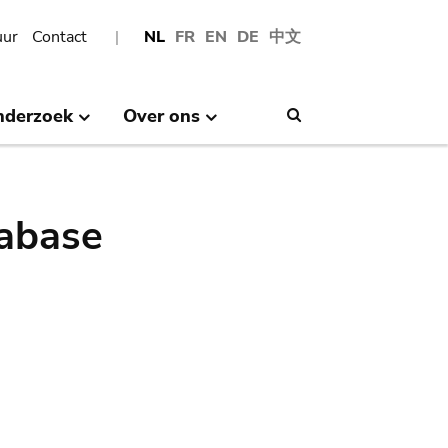
uur
Contact
NL
FR
EN
DE
中文
nderzoek
Over ons
Search
abase