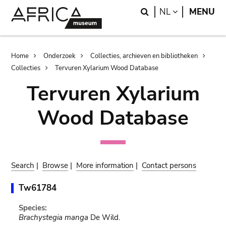
Skip
Skip
Search
LANGUAGE
NL
MENU
to
to
main
search
content
Breadcrumb
Home
Onderzoek
Collecties, archieven en bibliotheken
Collecties
Tervuren Xylarium Wood Database
Tervuren Xylarium
Wood Database
Search
|
Browse
|
More information
|
Contact persons
Tw61784
Species:
Brachystegia manga
De Wild.