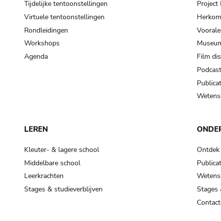
Tijdelijke tentoonstellingen
Projec
Virtuele tentoonstellingen
Herkoms
Rondleidingen
Voorale
Workshops
Museum
Agenda
Film di
Podcas
Publicat
Wetensc
LEREN
ONDE
Kleuter- & lagere school
Ontdek
Middelbare school
Publicat
Leerkrachten
Wetensc
Stages & studieverblijven
Stages 
Contact