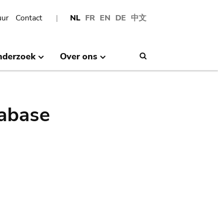
uur
Contact
NL
FR
EN
DE
中文
nderzoek
Over ons
Search
abase