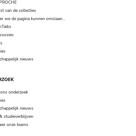
t PROCHE
t van de collecties
er we de pagina kunnen omslaan…
Talks
scussies
ts
ies
happelijk nieuws
RZOEK
 ons onderzoek
ies
happelijk nieuws
& studieverblijven
eer onze teams