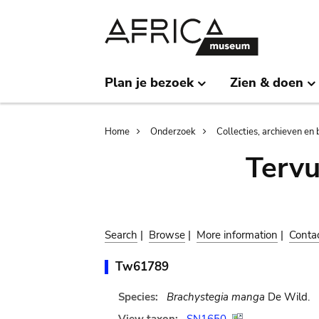
Skip
Skip
to
to
main
search
content
Plan je bezoek
Zien & doen
Breadcrumb
Home
Onderzoek
Collecties, archieven en 
Terv
Search
|
Browse
|
More information
|
Conta
Tw61789
Species:
Brachystegia manga
De Wild.