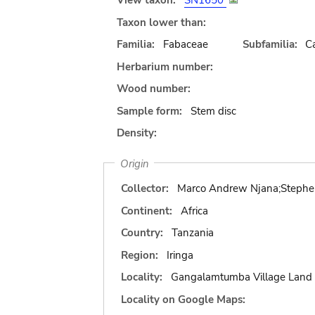
View taxon:
SN1650
Taxon lower than:
Familia:
Fabaceae
Subfamilia:
C
Herbarium number:
Wood number:
Sample form:
Stem disc
Density:
Origin
Collector:
Marco Andrew Njana;Stephen
Continent:
Africa
Country:
Tanzania
Region:
Iringa
Locality:
Gangalamtumba Village Land 
Locality on Google Maps: