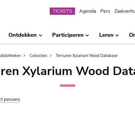
Submenu
TICKETS
Agenda
Pers
Zaalverh
Ontdekken
Participeren
Leren
O
bibliotheken
Collecties
Tervuren Xylarium Wood Database
uren Xylarium Wood Dat
ct persons