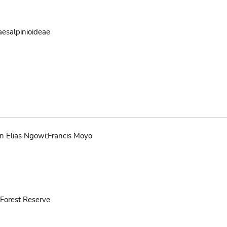
aesalpinioideae
 Elias Ngowi;Francis Moyo
Forest Reserve