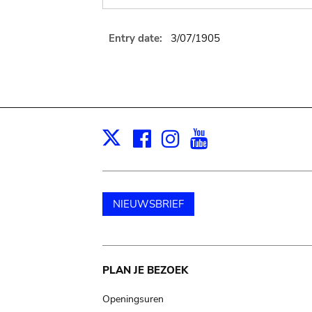
Entry date:
3/07/1905
Facebook
Instagram
Youtube
Print
X
NIEUWSBRIEF
Main
PLAN JE BEZOEK
navigation
Openingsuren