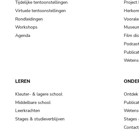
Tijdelijke tentoonstellingen
Projec
Virtuele tentoonstellingen
Herkoms
Rondleidingen
Voorale
Workshops
Museum
Agenda
Film di
Podcas
Publicat
Wetensc
LEREN
ONDE
Kleuter- & lagere school
Ontdek
Middelbare school
Publicat
Leerkrachten
Wetensc
Stages & studieverblijven
Stages 
Contact