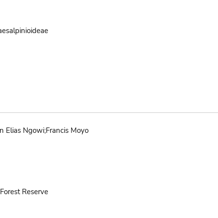
aesalpinioideae
 Elias Ngowi;Francis Moyo
Forest Reserve