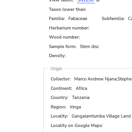
View taxon:
SN1650
Taxon lower than:
Familia:
Fabaceae
Subfamilia:
C
Herbarium number:
Wood number:
Sample form:
Stem disc
Density:
Origin
Collector:
Marco Andrew Njana;Stephen
Continent:
Africa
Country:
Tanzania
Region:
Iringa
Locality:
Gangalamtumba Village Land 
Locality on Google Maps: