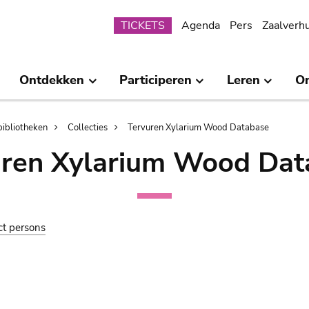
Submenu
TICKETS
Agenda
Pers
Zaalverh
Ontdekken
Participeren
Leren
O
bibliotheken
Collecties
Tervuren Xylarium Wood Database
uren Xylarium Wood Dat
ct persons