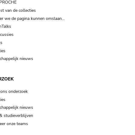
t PROCHE
t van de collecties
er we de pagina kunnen omslaan…
Talks
scussies
ts
ies
happelijk nieuws
RZOEK
 ons onderzoek
ies
happelijk nieuws
& studieverblijven
eer onze teams