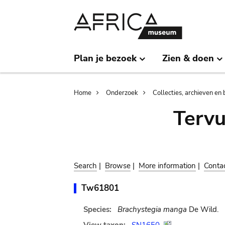
Skip
Skip
to
to
main
search
content
Plan je bezoek
Zien & doen
Breadcrumb
Home
Onderzoek
Collecties, archieven en 
Terv
Search
|
Browse
|
More information
|
Conta
Tw61801
Species:
Brachystegia manga
De Wild.