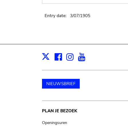
Entry date:
3/07/1905
Facebook
Instagram
Youtube
Print
X
NIEUWSBRIEF
Main
PLAN JE BEZOEK
navigation
Openingsuren