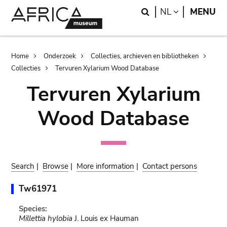
Skip
Skip
Search
LANGUAGE
NL
MENU
to
to
main
search
content
Breadcrumb
Home
Onderzoek
Collecties, archieven en bibliotheken
Collecties
Tervuren Xylarium Wood Database
Tervuren Xylarium
Wood Database
Search
|
Browse
|
More information
|
Contact persons
Tw61971
Species:
Millettia hylobia
J. Louis ex Hauman