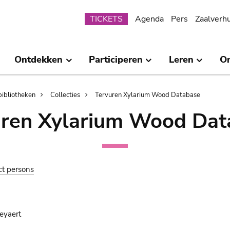
Submenu
TICKETS
Agenda
Pers
Zaalverh
Ontdekken
Participeren
Leren
O
bibliotheken
Collecties
Tervuren Xylarium Wood Database
uren Xylarium Wood Dat
ct persons
eyaert