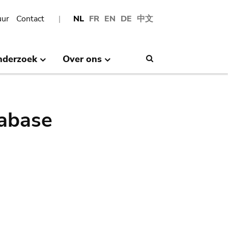
uur
Contact
NL
FR
EN
DE
中文
nderzoek
Over ons
Search
abase