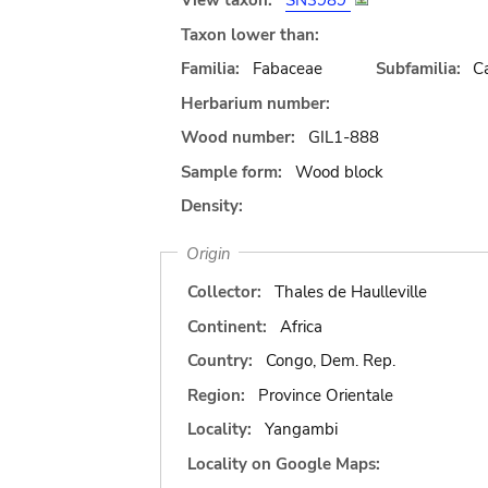
View taxon:
SN3989
Taxon lower than:
Familia:
Fabaceae
Subfamilia:
C
Herbarium number:
Wood number:
GIL1-888
Sample form:
Wood block
Density:
Origin
Collector:
Thales de Haulleville
Continent:
Africa
Country:
Congo, Dem. Rep.
Region:
Province Orientale
Locality:
Yangambi
Locality on Google Maps: