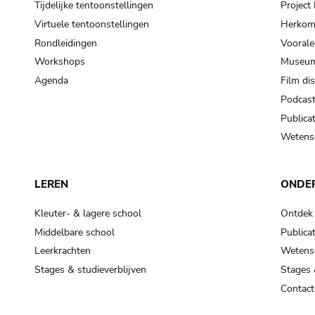
Tijdelijke tentoonstellingen
Projec
Virtuele tentoonstellingen
Herkoms
Rondleidingen
Voorale
Workshops
Museum
Agenda
Film di
Podcas
Publicat
Wetensc
LEREN
ONDE
Kleuter- & lagere school
Ontdek
Middelbare school
Publicat
Leerkrachten
Wetensc
Stages & studieverblijven
Stages 
Contact