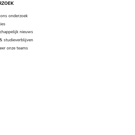
RZOEK
 ons onderzoek
ies
happelijk nieuws
& studieverblijven
eer onze teams