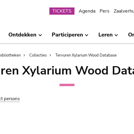
Submenu
TICKETS
Agenda
Pers
Zaalverh
Ontdekken
Participeren
Leren
O
bibliotheken
Collecties
Tervuren Xylarium Wood Database
uren Xylarium Wood Dat
ct persons