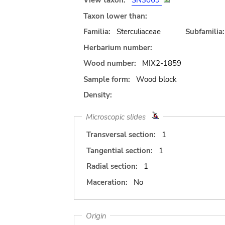
View taxon:
SN3069
Taxon lower than:
Familia:
Sterculiaceae
Subfamilia:
Herbarium number:
Wood number:
MIX2-1859
Sample form:
Wood block
Density:
Microscopic slides
Transversal section:
1
Tangential section:
1
Radial section:
1
Maceration:
No
Origin