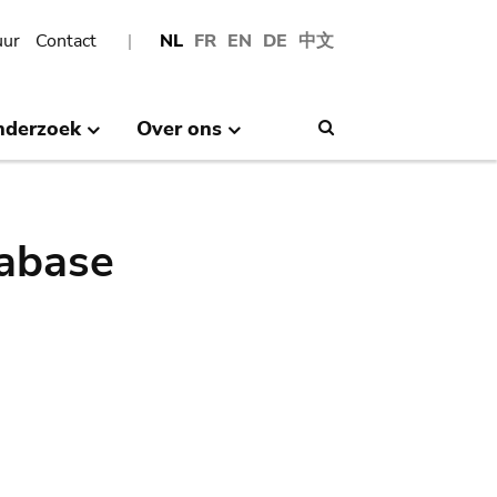
uur
Contact
NL
FR
EN
DE
中文
nderzoek
Over ons
Search
abase