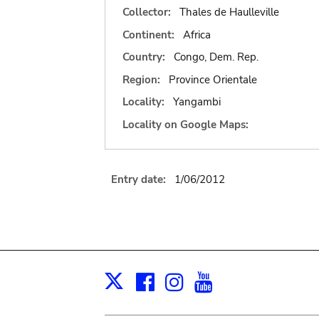
Collector:
Thales de Haulleville
Continent:
Africa
Country:
Congo, Dem. Rep.
Region:
Province Orientale
Locality:
Yangambi
Locality on Google Maps:
Entry date:
1/06/2012
Facebook
Instagram
Youtube
Print
X