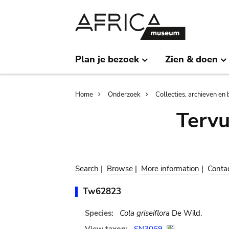
Skip
Skip
to
to
main
search
content
Plan je bezoek
Zien & doen
Breadcrumb
Home
Onderzoek
Collecties, archieven en 
Terv
Search
|
Browse
|
More information
|
Conta
Tw62823
Species:
Cola griseiflora
De Wild.