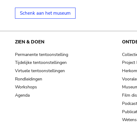
Schenk aan het museum
ZIEN & DOEN
ONTD
Permanente tentoonstelling
Collecti
Tijdelijke tentoonstellingen
Projec
Virtuele tentoonstellingen
Herkoms
Rondleidingen
Voorale
Workshops
Museum
Agenda
Film di
Podcas
Publicat
Wetensc