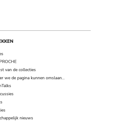
EKKEN
es
t PROCHE
t van de collecties
er we de pagina kunnen omslaan…
Talks
scussies
ts
ies
happelijk nieuws