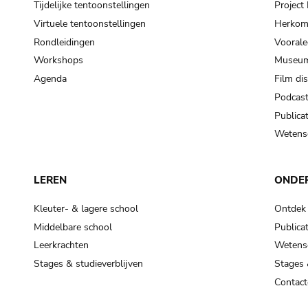
Tijdelijke tentoonstellingen
Projec
Virtuele tentoonstellingen
Herkoms
Rondleidingen
Voorale
Workshops
Museum
Agenda
Film di
Podcas
Publicat
Wetensc
LEREN
ONDE
Kleuter- & lagere school
Ontdek
Middelbare school
Publicat
Leerkrachten
Wetensc
Stages & studieverblijven
Stages 
Contact