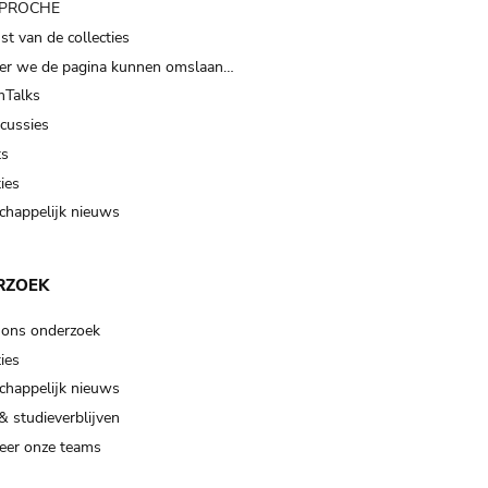
t PROCHE
t van de collecties
er we de pagina kunnen omslaan…
Talks
scussies
ts
ies
happelijk nieuws
RZOEK
 ons onderzoek
ies
happelijk nieuws
& studieverblijven
eer onze teams