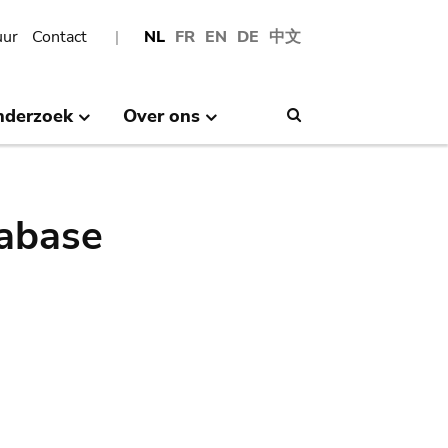
uur
Contact
NL
FR
EN
DE
中文
nderzoek
Over ons
Search
abase