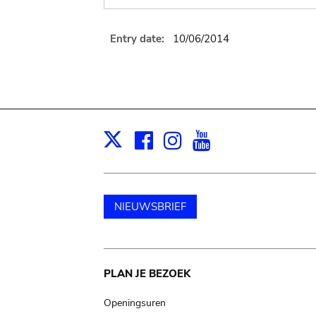
Entry date:
10/06/2014
Facebook
Instagram
Youtube
Print
X
NIEUWSBRIEF
Main
PLAN JE BEZOEK
navigation
Openingsuren