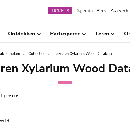
Submenu
TICKETS
Agenda
Pers
Zaalverh
Ontdekken
Participeren
Leren
O
bibliotheken
Collecties
Tervuren Xylarium Wood Database
uren Xylarium Wood Dat
ct persons
Wild.