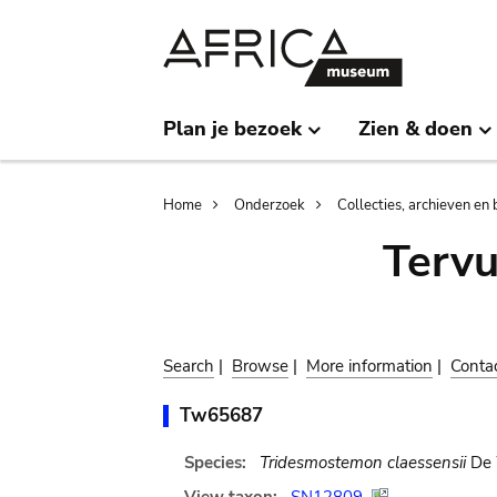
Skip
Skip
to
to
main
search
content
Plan je bezoek
Zien & doen
Breadcrumb
Home
Onderzoek
Collecties, archieven en 
Terv
Search
|
Browse
|
More information
|
Conta
Tw65687
Species:
Tridesmostemon claessensii
De 