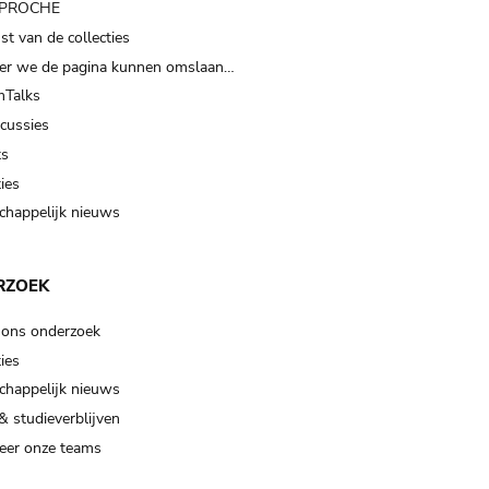
t PROCHE
t van de collecties
er we de pagina kunnen omslaan…
Talks
scussies
ts
ies
happelijk nieuws
RZOEK
 ons onderzoek
ies
happelijk nieuws
& studieverblijven
eer onze teams