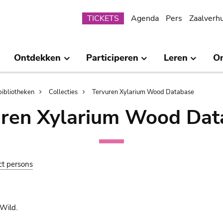
Submenu
TICKETS
Agenda
Pers
Zaalverh
Ontdekken
Participeren
Leren
O
bibliotheken
Collecties
Tervuren Xylarium Wood Database
uren Xylarium Wood Dat
ct persons
Wild.