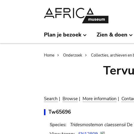
Skip
Skip
to
to
main
search
content
Plan je bezoek
Zien & doen
Breadcrumb
Home
Onderzoek
Collecties, archieven en 
Terv
Search
|
Browse
|
More information
|
Conta
Tw65696
Species:
Tridesmostemon claessensii
De 