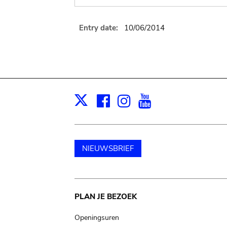
Entry date:
10/06/2014
Facebook
Instagram
Youtube
Print
X
NIEUWSBRIEF
Main
PLAN JE BEZOEK
navigation
Openingsuren