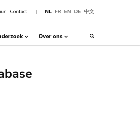
uur
Contact
NL
FR
EN
DE
中文
nderzoek
Over ons
Search
abase