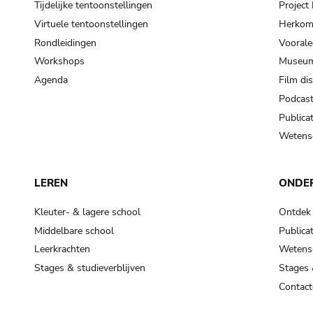
Tijdelijke tentoonstellingen
Projec
Virtuele tentoonstellingen
Herkoms
Rondleidingen
Voorale
Workshops
Museum
Agenda
Film di
Podcas
Publicat
Wetensc
LEREN
ONDE
Kleuter- & lagere school
Ontdek
Middelbare school
Publicat
Leerkrachten
Wetensc
Stages & studieverblijven
Stages 
Contact