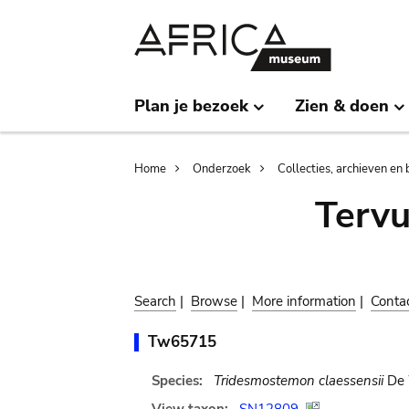
Skip
Skip
to
to
main
search
content
Plan je bezoek
Zien & doen
Breadcrumb
Home
Onderzoek
Collecties, archieven en 
Terv
Search
|
Browse
|
More information
|
Conta
Tw65715
Species:
Tridesmostemon claessensii
De 