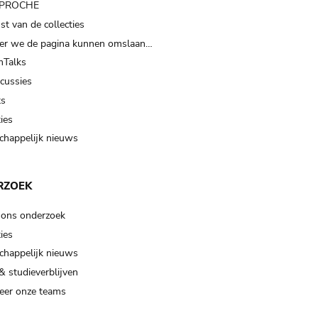
t PROCHE
t van de collecties
er we de pagina kunnen omslaan…
Talks
scussies
ts
ies
happelijk nieuws
RZOEK
 ons onderzoek
ies
happelijk nieuws
& studieverblijven
eer onze teams