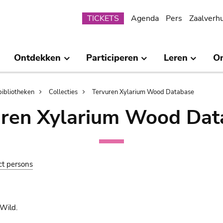
Submenu
TICKETS
Agenda
Pers
Zaalverh
Ontdekken
Participeren
Leren
O
bibliotheken
Collecties
Tervuren Xylarium Wood Database
uren Xylarium Wood Dat
ct persons
Wild.