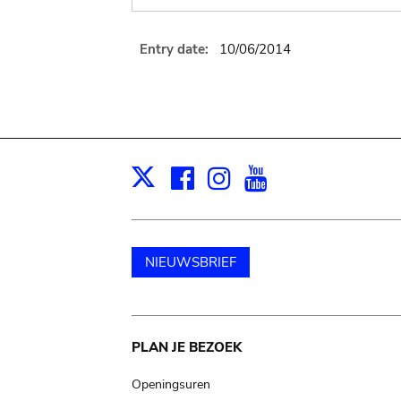
Entry date:
10/06/2014
Facebook
Instagram
Youtube
Print
X
NIEUWSBRIEF
Main
PLAN JE BEZOEK
navigation
Openingsuren