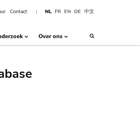
uur
Contact
NL
FR
EN
DE
中文
nderzoek
Over ons
Search
abase