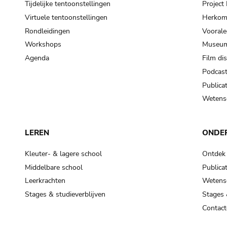
Tijdelijke tentoonstellingen
Projec
Virtuele tentoonstellingen
Herkoms
Rondleidingen
Voorale
Workshops
Museum
Agenda
Film di
Podcas
Publicat
Wetensc
LEREN
ONDE
Kleuter- & lagere school
Ontdek
Middelbare school
Publicat
Leerkrachten
Wetensc
Stages & studieverblijven
Stages 
Contact